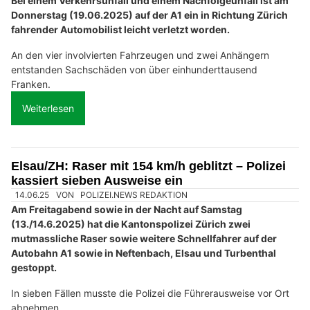
Bei einem Verkehrsunfall und einem Nachfolgeunfall ist am
Donnerstag (19.06.2025) auf der A1 ein in Richtung Zürich
fahrender Automobilist leicht verletzt worden.
An den vier involvierten Fahrzeugen und zwei Anhängern
entstanden Sachschäden von über einhunderttausend
Franken.
Weiterlesen
Elsau/ZH: Raser mit 154 km/h geblitzt – Polizei
kassiert sieben Ausweise ein
14.06.25
VON
POLIZEI.NEWS REDAKTION
Am Freitagabend sowie in der Nacht auf Samstag
(13./14.6.2025) hat die Kantonspolizei Zürich zwei
mutmassliche Raser sowie weitere Schnellfahrer auf der
Autobahn A1 sowie in Neftenbach, Elsau und Turbenthal
gestoppt.
In sieben Fällen musste die Polizei die Führerausweise vor Ort
abnehmen.