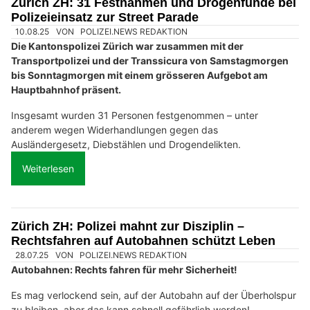
Zürich ZH: 31 Festnahmen und Drogenfunde bei
Polizeieinsatz zur Street Parade
10.08.25
VON
POLIZEI.NEWS REDAKTION
Die Kantonspolizei Zürich war zusammen mit der
Transportpolizei und der Transsicura von Samstagmorgen
bis Sonntagmorgen mit einem grösseren Aufgebot am
Hauptbahnhof präsent.
Insgesamt wurden 31 Personen festgenommen – unter
anderem wegen Widerhandlungen gegen das
Ausländergesetz, Diebstählen und Drogendelikten.
Weiterlesen
Zürich ZH: Polizei mahnt zur Disziplin –
Rechtsfahren auf Autobahnen schützt Leben
28.07.25
VON
POLIZEI.NEWS REDAKTION
Autobahnen: Rechts fahren für mehr Sicherheit!
Es mag verlockend sein, auf der Autobahn auf der Überholspur
zu bleiben, aber das kann schnell gefährlich werden!