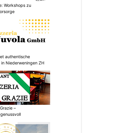
e: Workshops zu
Vorsorge
tet authentische
italienische Gerichte in Niederweningen ZH
 Grazie –
 genussvoll