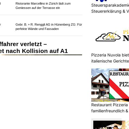
ste er sein Fahrzeug im Schlund-
Steuersparakademi
hrstreifen anhalten und schaltete
Steuererklärung & 
Pizzeria Nuvola bie
d
Ristorante Marcellino in Zürich lädt zum
Geniessen auf der Terrasse ein
Restaurant Pizzeria
familienfreundlich &
r
Gebr. B. + R. Renggli AG in Hünenberg ZG: Für