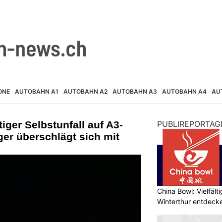
ONE
AUTOBAHN A1
AUTOBAHN A2
AUTOBAHN A3
AUTOBAHN A4
AU
iger Selbstunfall auf A3-
PUBLIREPORTAG
ger überschlägt sich mit
China Bowl: Vielfält
Winterthur entdeck