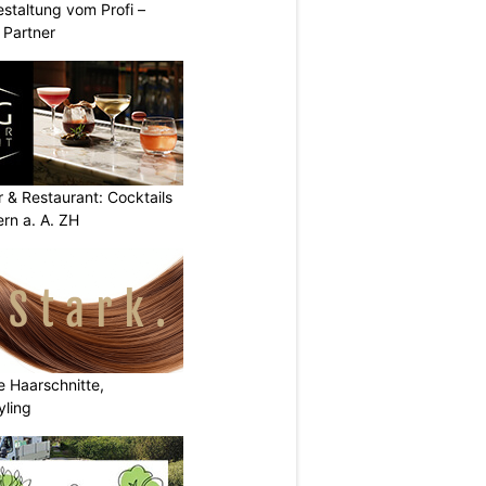
taltung vom Profi –
 Partner
 & Restaurant: Cocktails
ern a. A. ZH
e Haarschnitte,
yling