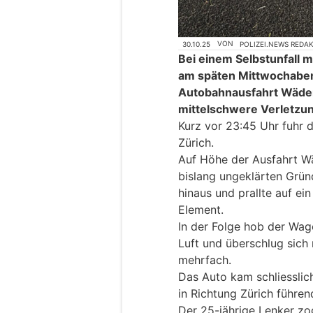
30.10.25
VON
POLIZEI.NEWS REDA
Bei einem Selbstunfall 
am späten Mittwochaben
Autobahnausfahrt Wäde
mittelschwere Verletzu
Kurz vor 23:45 Uhr fuhr d
Zürich.
Auf Höhe der Ausfahrt Wä
bislang ungeklärten Grü
hinaus und prallte auf ei
Element.
In der Folge hob der Wag
Luft und überschlug sich
mehrfach.
Das Auto kam schliessli
in Richtung Zürich führen
Der 25-jährige Lenker zo