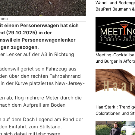
Wand- und Bodenges
BauPart Baumann &
KTION
mit einem Personenwagen hat sich
d (29.10.2025) in der
nswil ein Personenwagenlenker
ngen zugezogen.
er Lenker auf der A3 in Richtung
Meeting-Cocktailbar
und Burger in Affolt
denswil geriet sein Fahrzeug aus
nden über den rechten Fahrbahnrand
n in der Kurve platziertes New-Jersey-
en ab, flog mehrere Meter durch die
 nach dem Aufprall am Boden
HaarStark.: Trendig
Colorationen und St
ch auf dem Dach liegend am Rand der
den Einfahrt zum Stillstand.
g sich dabei mittelschwere