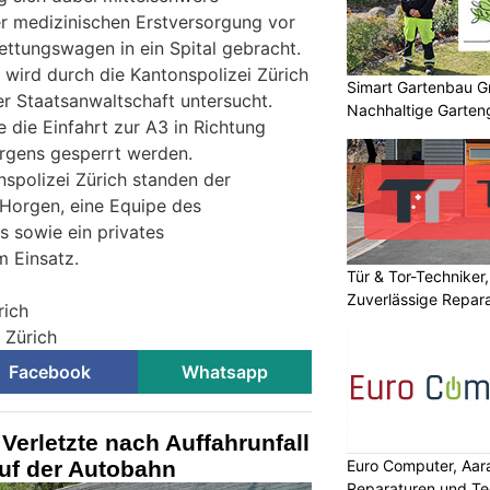
r medizinischen Erstversorgung vor
ettungswagen in ein Spital gebracht.
 wird durch die Kantonspolizei Zürich
Simart Gartenbau 
r Staatsanwaltschaft untersucht.
Nachhaltige Garten
 die Einfahrt zur A3 in Richtung
rgens gesperrt werden.
spolizei Zürich standen der
 Horgen, eine Equipe des
s sowie ein privates
 Einsatz.
Tür & Tor-Techniker,
Zuverlässige Repara
rich
i Zürich
Facebook
Whatsapp
erletzte nach Auffahrunfall
auf der Autobahn
Euro Computer, Aar
Reparaturen und Te