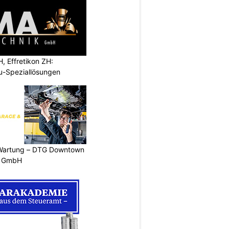
 Effretikon ZH:
au-Speziallösungen
 Wartung – DTG Downtown
s GmbH