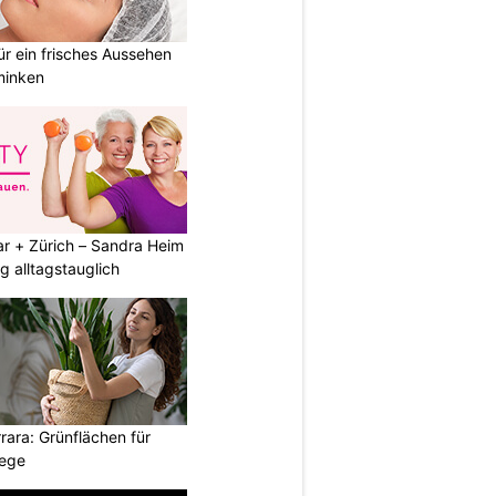
 ein frisches Aussehen
minken
ar + Zürich – Sandra Heim
g alltagstauglich
ara: Grünflächen für
wege