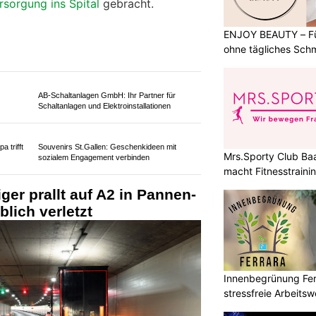
rsorgung ins Spital
gebracht.
ENJOY BEAUTY – Für
ohne tägliches Sch
Mrs.Sporty Club Ba
AB-Schaltanlagen GmbH: Ihr Partner für
Schaltanlagen und Elektroinstallationen
macht Fitnesstrainin
Souvenirs St.Gallen: Geschenkideen mit
sozialem Engagement verbinden
 trifft
Innenbegrünung Ferr
stressfreie Arbeits