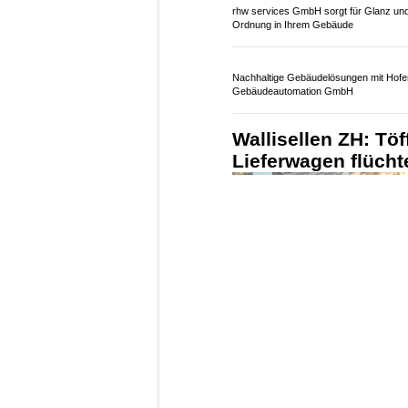
Aufgrund einer Panne mus
Tunnel
auf dem rechten Fa
den Pannenblinker ein.
Weiterlesen
rhw services GmbH sorgt für Glanz un
Ordnung in Ihrem Gebäude
Nachhaltige Gebäudelösungen mit Hofe