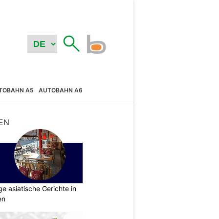
TOBAHN A5
AUTOBAHN A6
EN
ige asiatische Gerichte in
en