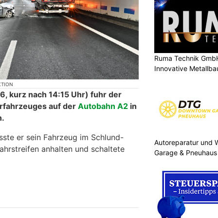
ger prallt auf A2 in Pannen-
lich verletzt
Ruma Technik GmbH,
Innovative Metallb
Autoreparatur und
Garage & Pneuhau
KTION
6, kurz nach 14:15 Uhr) fuhr der
orfahrzeuges auf der
Autobahn A2
in
n.