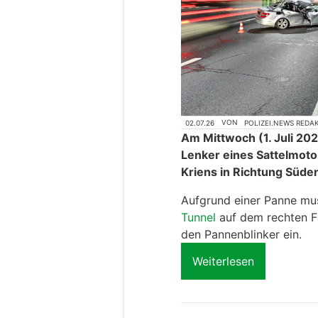
Kriens LU: 83-Jähri
LKW und wird erheb
02.07.26
VON
POLIZEI.NEWS REDA
Am Mittwoch (1. Juli 202
Lenker eines Sattelmot
Kriens in Richtung Süde