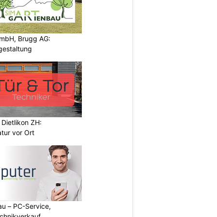
GmbH, Brugg AG:
gestaltung
 Dietlikon ZH:
tur vor Ort
au – PC-Service,
chnikverkauf