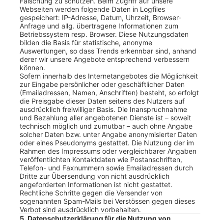
Fälschung zu schützen. Beim Zugriff auf unsere
Webseiten werden folgende Daten in Logfiles
gespeichert: IP-Adresse, Datum, Uhrzeit, Browser-
Anfrage und allg. übertragene Informationen zum
Betriebssystem resp. Browser. Diese Nutzungsdaten
bilden die Basis für statistische, anonyme
Auswertungen, so dass Trends erkennbar sind, anhand
derer wir unsere Angebote entsprechend verbessern
können.
Sofern innerhalb des Internetangebotes die Möglichkeit
zur Eingabe persönlicher oder geschäftlicher Daten
(Emailadressen, Namen, Anschriften) besteht, so erfolgt
die Preisgabe dieser Daten seitens des Nutzers auf
ausdrücklich freiwilliger Basis. Die Inanspruchnahme
und Bezahlung aller angebotenen Dienste ist – soweit
technisch möglich und zumutbar – auch ohne Angabe
solcher Daten bzw. unter Angabe anonymisierter Daten
oder eines Pseudonyms gestattet. Die Nutzung der im
Rahmen des Impressums oder vergleichbarer Angaben
veröffentlichten Kontaktdaten wie Postanschriften,
Telefon- und Faxnummern sowie Emailadressen durch
Dritte zur Übersendung von nicht ausdrücklich
angeforderten Informationen ist nicht gestattet.
Rechtliche Schritte gegen die Versender von
sogenannten Spam-Mails bei Verstössen gegen dieses
Verbot sind ausdrücklich vorbehalten.
5. Datenschutzerklärung für die Nutzung von