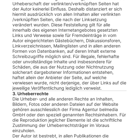
Urheberschaft der verlinkten/verknüpften Seiten hat
der Autor keinerlei Einfluss. Deshalb distanziert er sich
hiermit ausdrücklich von allen Inhalten aller verlinkten
/verknüpften Seiten, die nach der Linksetzung
verändert wurden. Diese Feststellung gilt für alle
innerhalb des eigenen Internetangebotes gesetzten
Links und Verweise sowie für Fremdeinträge in vom
Autor eingerichteten Gästebüchern, Diskussionsforen,
Linkverzeichnissen, Mailinglisten und in allen anderen
Formen von Datenbanken, auf deren Inhalt externe
Schreibzugriffe möglich sind. Für illegale, fehlerhafte
oder unvollständige Inhalte und insbesondere für
Schäden, die aus der Nutzung oder Nichtnutzung
solcherart dargebotener Informationen entstehen,
haftet allein der Anbieter der Seite, auf welche
verwiesen wurde, nicht derjenige, der über Links auf die
jeweilige Veröffentlichung lediglich verweist.
3. Urheberrechte
Die Urheber- und alle anderen Rechte an Inhalten,
Bildern, Fotos oder anderen Dateien auf der Website
gehören ausschliesslich der Firma Agentur belmedia
GmbH oder den speziell genannten Rechtsinhabern. Für
die Reproduktion jeglicher Elemente ist die schriftliche
Zustimmung der Urheberrechtsträger im Voraus
einzuholen.
Der Autor ist bestrebt, in allen Publikationen die