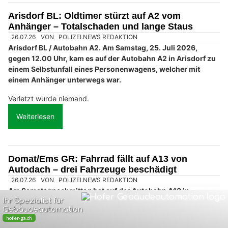
Arisdorf BL: Oldtimer stürzt auf A2 vom
Anhänger – Totalschaden und lange Staus
26.07.26
VON
POLIZEI.NEWS REDAKTION
Arisdorf BL / Autobahn A2. Am Samstag, 25. Juli 2026,
gegen 12.00 Uhr, kam es auf der Autobahn A2 in Arisdorf zu
einem Selbstunfall eines Personenwagens, welcher mit
einem Anhänger unterwegs war.
Verletzt wurde niemand.
Weiterlesen
Domat/Ems GR: Fahrrad fällt auf A13 von
Autodach – drei Fahrzeuge beschädigt
26.07.26
VON
POLIZEI.NEWS REDAKTION
Am Samstagnachmittag hat auf der Autobahn A13 in
Domat/Ems ein Automobilist Ladungsgegenstände aus einer
Dachbox verloren.