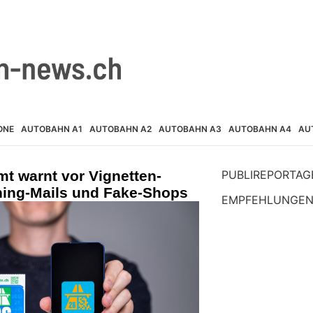
ONE
AUTOBAHN A1
AUTOBAHN A2
AUTOBAHN A3
AUTOBAHN A4
AU
t warnt vor Vignetten-
PUBLIREPORTAG
hing-Mails und Fake-Shops
EMPFEHLUNGE