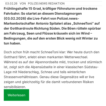
03.02.26
VON
POLIZEI.NEWS REDAKTION
Frühlingshafte 15 Grad, kräftiger Föhnsturm und trockene
Fahrbahn: So startet an diesem Dienstagmorgen
(03.02.2026) die Live-Fahrt von Polizei.news-
Markenbotschafter Antonio Spitaleri alias „SchneeToni“ auf
der Gotthardroute Richtung Süden. Die Böen rütteln spürbar
am Fahrzeug, Seen und Flüsse kräuseln sich im Wind –
Bedingungen, die auf den ersten Blick wenig mit Winter zu
tun haben.
Doch schon früh macht SchneeToni klar: Wer heute durch den
Gotthard fährt, erlebt einen markanten Wetterwechsel.
Während es auf der Alpennordseite mild, trocken und stürmisch
ist, zeigt sich die Alpensüdseite in einer klassischen Südstau-
Lage mit Niederschlag, Schnee und teils winterlichen
Strassenverhältnissen. Genau diese Gegensätze will er live
zeigen und gleichzeitig für die damit verbundenen Risiken
sensibilisieren.
Weiterlesen