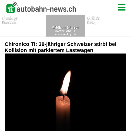
Chironico TI: 38-jähriger Schweizer stirbt bei
Kollision mit parkiertem Lastwagen