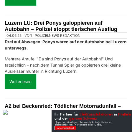
Luzern LU: Drei Ponys galoppieren auf
Autobahn – Polizei stoppt tierischen Ausflug
04.06.25
VON
POLIZEI.NEWS REDAKTION
Drei auf Abwegen: Ponys waren auf der Autobahn bei Luzern
unterwegs.
Mehrere Anrufe: "Da sind Ponys auf der Autobahn!" Und
tatsächlich – nach dem Tunnel Spier galoppierten drei kleine
Ausreisser munter in Richtung Luzern.
Weiterlesen
A2 bei Beckenried: Tödlicher Motorradunfall –
69-Jähriger prallt gegen Leitplanke
02.06.25
VON
POLIZEI.NEWS REDAKTION
Bei einem Selbstunfall auf der Autobahn A2 in Fahrtrichtung
Süden ist heute Morgen in Beckenried ein Motorradfahrer