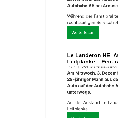
Autobahn A5 bei Areuse
Während der Fahrt prallt
rechtsseitigen Servicetrot
Weiterlesen
Le Landeron NE: Au
Leitplanke – Feuer
03.12.25
VON
POLIZEI.NEWS REDA
Am Mittwoch, 3. Dezemb
28-jähriger Mann aus d
Auto auf der Autobahn A
unterwegs.
Auf der Ausfahrt Le Land
Leitplanke.