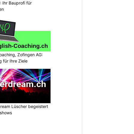
Ihr Bauprofi für
en
oaching, Zofingen AG:
g für Ihre Ziele
ream Lüscher begeistert
tshows