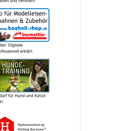
aden und Fenstern
er: Digitale
essionell erklärt
darf für Hund und Katze
ZH