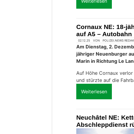
Weiterlesen
Cornaux NE: 18-jäh
auf A5 – Autobahn 
02.12.25
VON
POLIZEI.NEWS REDA
Am Dienstag, 2. Dezembe
jähriger Neuenburger au
Marin in Richtung Le La
Auf Höhe Cornaux verlor 
und stürzte auf die Fahrb
Weiterlesen
Neuchâtel NE: Kett
Abschleppdienst rü