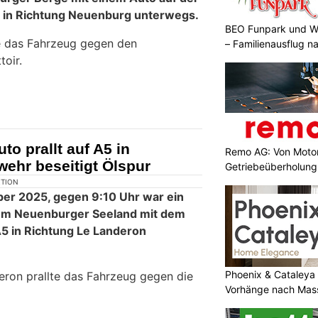
 in Richtung Neuenburg unterwegs.
BEO Funpark und W
e das Fahrzeug gegen den
– Familienausflug n
toir.
to prallt auf A5 in
Remo AG: Von Motor
wehr beseitigt Ölspur
Getriebeüberholung 
KTION
er 2025, gegen 9:10 Uhr war ein
em Neuenburger Seeland mit dem
5 in Richtung Le Landeron
Phoenix & Cataleya
eron prallte das Fahrzeug gegen die
Vorhänge nach Mas