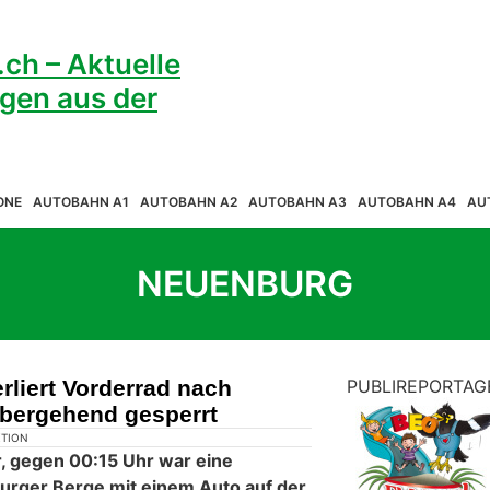
ONE
AUTOBAHN A1
AUTOBAHN A2
AUTOBAHN A3
AUTOBAHN A4
AU
NEUENBURG
rliert Vorderrad nach
PUBLIREPORTAG
übergehend gesperrt
KTION
, gegen 00:15 Uhr war eine
rger Berge mit einem Auto auf der