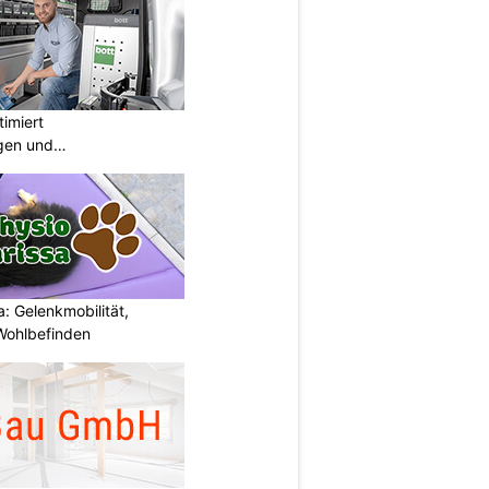
imiert
gen und
ngen
: Gelenkmobilität,
Wohlbefinden