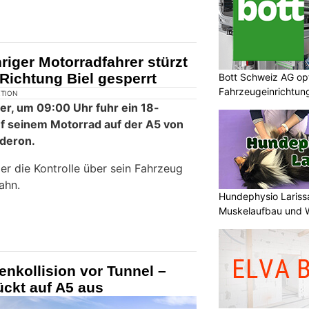
riger Motorradfahrer stürzt
Richtung Biel gesperrt
Bott Schweiz AG opt
Fahrzeugeinrichtun
KTION
Werkstatteinrichtu
r, um 09:00 Uhr fuhr ein 18-
f seinem Motorrad auf der A5 von
nderon.
er die Kontrolle über sein Fahrzeug
ahn.
Hundephysio Larissa
Muskelaufbau und 
enkollision vor Tunnel –
ckt auf A5 aus