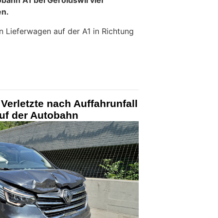
bahn A1 bei Geroldswil vier
en.
n Lieferwagen auf der A1 in Richtung
erletzte nach Auffahrunfall
auf der Autobahn