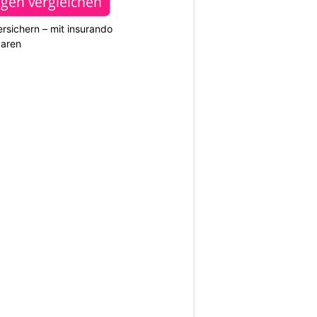
rsichern – mit insurando
paren