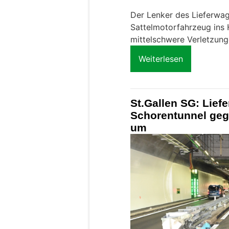
Der Lenker des Lieferwa
Sattelmotorfahrzeug ins H
mittelschwere Verletzun
Weiterlesen
St.Gallen SG: Liefe
Schorentunnel gege
um