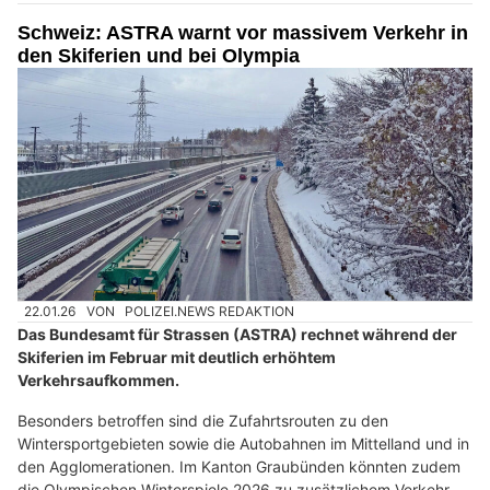
Schweiz: ASTRA warnt vor massivem Verkehr in
den Skiferien und bei Olympia
22.01.26
VON
POLIZEI.NEWS REDAKTION
Das Bundesamt für Strassen (ASTRA) rechnet während der
Skiferien im Februar mit deutlich erhöhtem
Verkehrsaufkommen.
Besonders betroffen sind die Zufahrtsrouten zu den
Wintersportgebieten sowie die Autobahnen im Mittelland und in
den Agglomerationen. Im Kanton Graubünden könnten zudem
die Olympischen Winterspiele 2026 zu zusätzlichem Verkehr