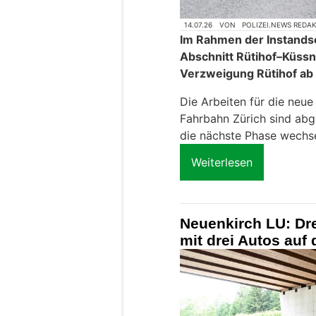
14.07.26
VON
POLIZEI.NEWS REDA
Im Rahmen der Instands
Abschnitt Rütihof–Küssn
Verzweigung Rütihof ab 
Die Arbeiten für die neu
Fahrbahn Zürich sind abg
die nächste Phase wechse
Weiterlesen
Neuenkirch LU: Drei
mit drei Autos auf