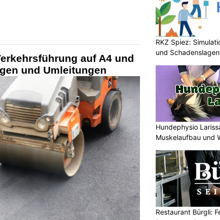
RKZ Spiez: Simulati
und Schadenslagen
Verkehrsführung auf A4 und
ngen und Umleitungen
Hundephysio Larissa
Muskelaufbau und 
Restaurant Bürgli: F