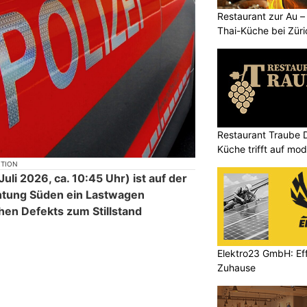
Restaurant zur Au – 
Thai-Küche bei Züri
Restaurant Traube D
Küche trifft auf mo
Büsserach SO
KTION
i 2026, ca. 10:45 Uhr) ist auf der
chtung Süden ein Lastwagen
hen Defekts zum Stillstand
Elektro23 GmbH: Effi
Zuhause