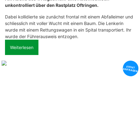
unkontrolliert über den Rastplatz Oftringen.
Dabei kollidierte sie zunächst frontal mit einem Abfalleimer und
schliesslich mit voller Wucht mit einem Baum. Die Lenkerin
wurde mit einem Rettungswagen in ein Spital transportiert. Ihr
wurde der Führerausweis entzogen.
Weiterlesen
M. Hälg Montage und Metallbau GmbH: Massgeschneiderte Metalllösungen
Physiotherapie Giger GmbH, Rüthi SG, bietet individuelle Therapieprogramme