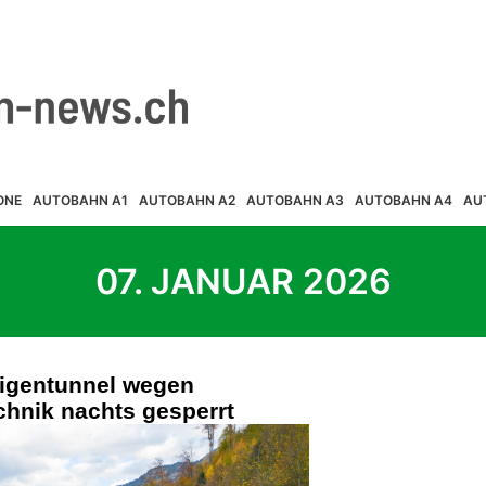
ONE
AUTOBAHN A1
AUTOBAHN A2
AUTOBAHN A3
AUTOBAHN A4
AU
07. JANUAR 2026
sigentunnel wegen
chnik nachts gesperrt