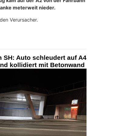
ug kam auf der A2 von der Fahrbahn
lanke meterweit nieder.
 den Verursacher.
 SH: Auto schleudert auf A4
nd kollidiert mit Betonwand