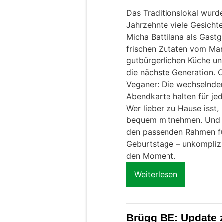
Das Traditionslokal wurd
Jahrzehnte viele Gesicht
Micha Battilana als Gastg
frischen Zutaten vom Mark
gutbürgerlichen Küche und
die nächste Generation. O
Veganer: Die wechselnden
Abendkarte halten für j
Wer lieber zu Hause isst,
bequem mitnehmen. Und we
den passenden Rahmen fü
Geburtstage – unkomplizi
den Moment.
Weiterlesen
Brügg BE: Update z