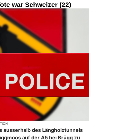
ote war Schweizer (22)
KTION
s ausserhalb des Längholztunnels
üggmoos auf der A5 bei Brügg zu