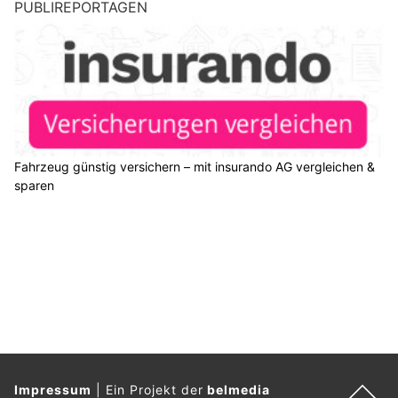
Weite SG: Lieferwagen verliert Anhänger auf
A13 – Unfall sorgt für langen Rückstau
29.07.26
VON
POLIZEI.NEWS REDAKTION
Am Dienstagnachmittag (28.07.2026) ist ein 56-jähriger
Mann auf der Autobahn A13 mit seinem Lieferwagen und
einem Anhänger verunfallt.
Für die Bergungsarbeiten musste der Überholstreifen während
rund zwei Stunden gesperrt werden. Dadurch kam es zu einem
Rückstau. Es entstand Sachschaden.
Weiterlesen
Hotel Restaurant Morgarten – Feine Küche und erholsame Auszeit am Ägerisee
ZT Fachmessen AG stärkt die Baubranche mit Messen und Plattform bautrends.ch
Restaurant Sternen Kriessern: Gutbürgerliche Küche und Tanzveranstaltungen