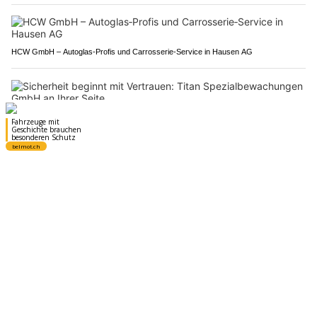
HCW GmbH – Autoglas‑Profis und Carrosserie‑Service in Hausen AG
Sicherheit beginnt mit Vertrauen: Titan Spezialbewachungen GmbH an Ihrer Seite
Camping-Seeblick AG – Ihr Campingplatz am Hallwilersee in Mosen LU
St.Gallen SG: 82-Jähriger prallt bei
Autobahnausfahrt Winkeln in Wegweiser
27.07.26
VON
POLIZEI.NEWS REDAKTION
Am Montagvormittag (27.07.2026) ist auf der Stadtautobahn
ein Autofahrer mit seinem Auto verunfallt und bei der
Ausfahrt Winkeln ins Wiesland gefahren.