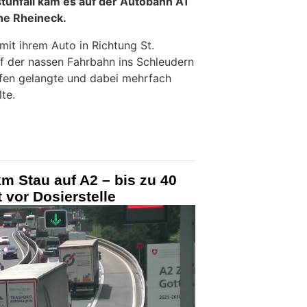
stunfall kam es auf der Autobahn A1
he Rheineck.
 mit ihrem Auto in Richtung St.
uf der nassen Fahrbahn ins Schleudern
ifen gelangte und dabei mehrfach
te.
m Stau auf A2 – bis zu 40
 vor Dosierstelle