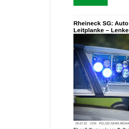
Rheineck SG: Auto 
Leitplanke – Lenker
29.07.25
VON
POLIZEI.NEWS REDA