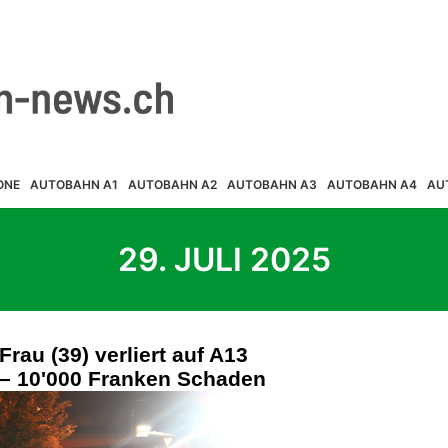
ONE
AUTOBAHN A1
AUTOBAHN A2
AUTOBAHN A3
AUTOBAHN A4
AU
29. JULI 2025
rau (39) verliert auf A13
 – 10'000 Franken Schaden