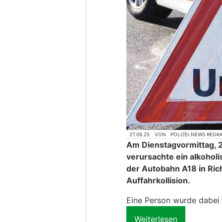
27.05.25
VON
POLIZEI.NEWS REDA
Am Dienstagvormittag, 2
verursachte ein alkohol
der Autobahn A18 in Ri
Auffahrkollision.
Eine Person wurde dabei l
Weiterlesen