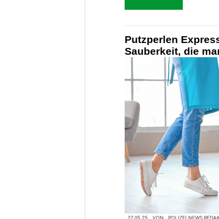
Putzperlen Expres
Sauberkeit, die man
27.05.25
VON
POLIZEI.NEWS REDA