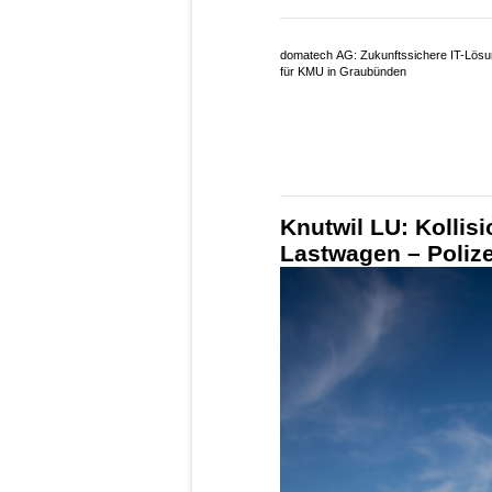
Wohnwerk 1920 – professionelle
Videoüberwachung für mehr Sicherheit
domatech AG: Zukunftssichere IT-Lös
für KMU in Graubünden
Knutwil LU: Kollis
Lastwagen – Poliz