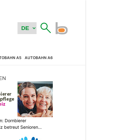
TOBAHN A5
AUTOBAHN A6
EN
n: Dornbierer
z betreut Senioren