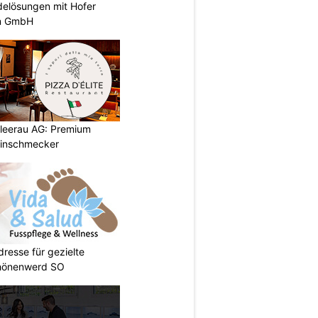
elösungen mit Hofer
n GmbH
chleerau AG: Premium
einschmecker
dresse für gezielte
hönenwerd SO