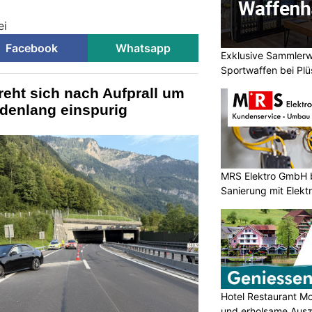
ei
Facebook
Whatsapp
Exklusive Sammler
Sportwaffen bei Plü
reht sich nach Aufprall um
ndenlang einspurig
MRS Elektro GmbH 
Sanierung mit Elek
Hotel Restaurant Mo
und erholsame Ausz