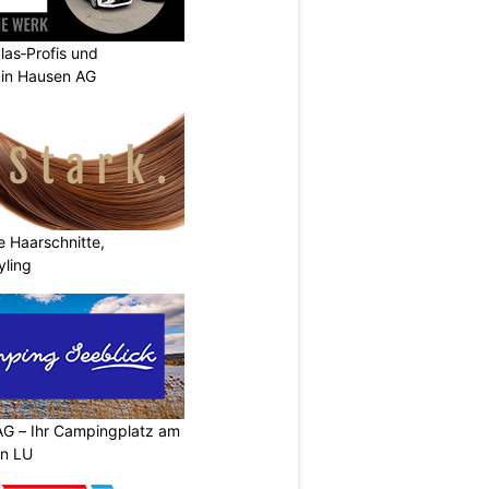
as‑Profis und
 in Hausen AG
e Haarschnitte,
yling
G – Ihr Campingplatz am
en LU