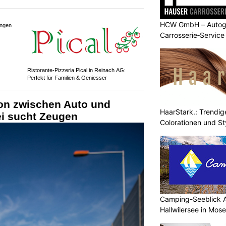
Merita Reinigungen GmbH: Verlässliche
HCW GmbH – Autogl
Sauberkeit für Ihr Objekt in der Schweiz
Carrosserie‑Service
ungen
HaarStark.: Trendig
Ristorante-Pizzeria Pical in Reinach AG:
Perfekt für Familien & Geniesser
Colorationen und St
ion zwischen Auto und
ei sucht Zeugen
Camping-Seeblick A
Hallwilersee in Mos