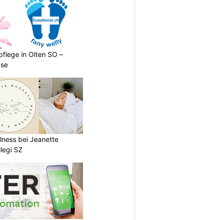
pflege in Olten SO –
use
lness bei Jeanette
legi SZ