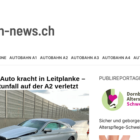
ONE
AUTOBAHN A1
AUTOBAHN A2
AUTOBAHN A3
AUTOBAHN A4
AU
uto kracht in Leitplanke –
PUBLIREPORTAG
unfall auf der A2 verletzt
Sicher und geborge
Alterspflege-Schwei
zuhause