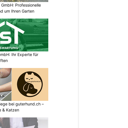
 GmbH: Professionelle
nd um Ihren Garten
bH: Ihr Experte für
ften
flege bei guterhund.ch –
e & Katzen