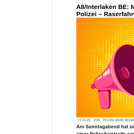
A8/Interlaken BE: M
Polizei – Raserfah
12.03.25
VON
POLIZEI.NEWS REDA
Am Sonntagabend hat sic
einer Polizeikontrolle e