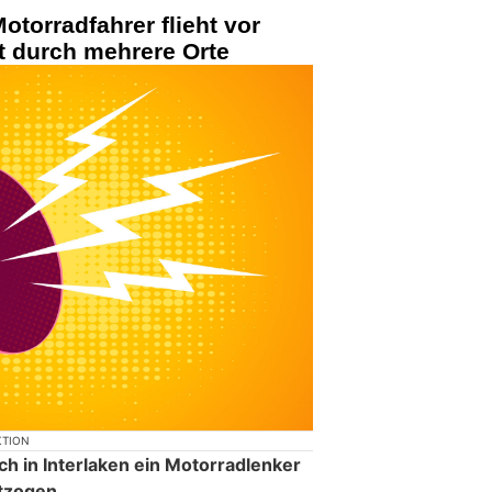
otorradfahrer flieht vor
rt durch mehrere Orte
KTION
h in Interlaken ein Motorradlenker
ntzogen.