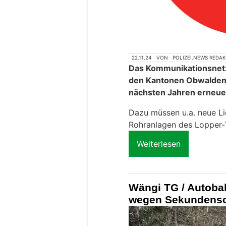
22.11.24
VON
POLIZEI.NEWS REDA
Das Kommunikationsnetz
den Kantonen Obwalden,
nächsten Jahren erneue
Dazu müssen u.a. neue Lic
Rohranlagen des Lopper-
Weiterlesen
Wängi TG / Autoba
wegen Sekundensch