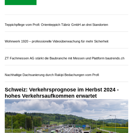
12.12.24
VON
POLIZEI.NEWS REDAKTION
Über die Weihnachtstage und den Jahreswechsel muss
aufgrund des Ferienreiseverkehrs insbesondere auf den
Routen in die Wintersportorte mit erheblichen
Verkehrseinschränkungen und erhöhtem Stauaufkommen
gerechnet werden.
Das Bundesamt für Strassen (ASTRA) erwartet zudem auch auf
den Autobahnen im Mittelland und den Agglomerationen
grosses Verkehrsaufkommen.
Weiterlesen
Teppichpflege vom Profi: Orientteppich Täbriz GmbH an drei Standorten