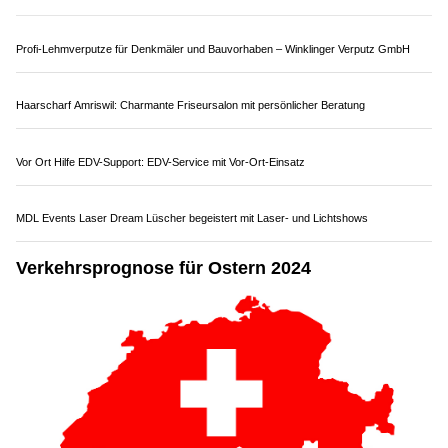
Holling Services: Gebäudeschutz vor Wasser und Folgeschäden
Persisches Essen zum Mitnehmen bei Banoo im Rössli in Rapperswil SG
Murg SG: Lieferwagen löst wegen
Rauchentwicklung Tunnelsperrung aus