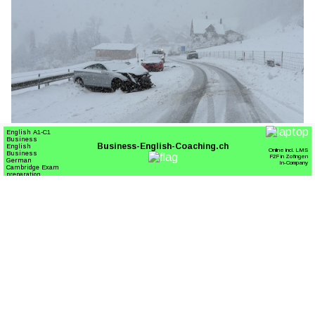
21.03.24
VON
POLIZEI.NEWS REDAKTION
Über die Ostertage muss wegen des Ferienreiseverkehrs ab
Mittwoch, 27. März 2024 mit langen Staus und grossen
Verkehrsbehinderungen gerechnet werden.
Insbesondere auf den Nord-Süd-Achsen A2 Gotthard und A13
San Bernardino wird das hohe Verkehrsaufkommen zu Stau
und Zeitverlusten führen. Hohes Verkehrsaufkommen wird auch
auf den Zubringerstrecken zu den bekannten Ausflugsregionen
sowie auf den Autobahnen im Mittelland erwartet.
Weiterlesen
Servanto W.Meier sorgt für gepflegte Anlagen und saubere Liegenschaften
Camping-Seeblick AG – Ihr Campingplatz am Hallwilersee in Mosen LU