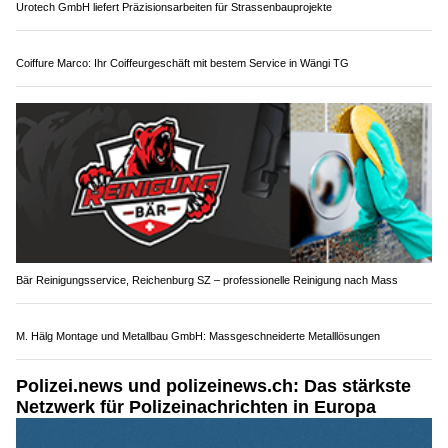
20.09.24
VON
POLIZEI.NEWS REDAKTION
Von Ende September bis Ende Oktober muss wegen des
Ferienreiseverkehrs insbesondere jeweils von Freitag bis
Sonntag mit Staus und Verkehrsbehinderungen gerechnet
werden.
Mit dem Ferienbeginn von Ende September ist an mehreren
Stellen im Nationalstrassennetz mit grösserem
Verkehrsaufkommen zu rechnen.
Weiterlesen