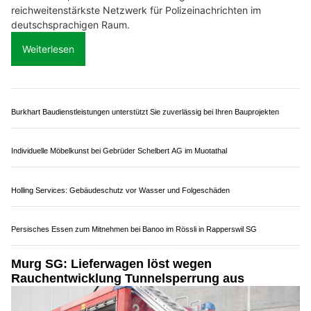
M. Hälg Montage und Metallbau GmbH: Massgeschneiderte Metalllösungen
Polizei.news und polizeinews.ch: Das stärkste
Netzwerk für Polizeinachrichten in Europa
19.07.25
VON
POLIZEI.NEWS REDAKTION
Wer sich schnell, zuverlässig und umfassend über das
aktuelle Geschehen im Bereich der Polizeiarbeit informieren
möchte, kommt an Polizei.news kaum vorbei. Das Portal hat