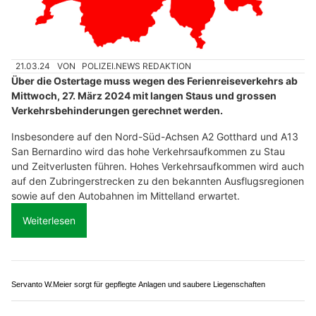
08.02.26
VON
POLIZEI.NEWS REDAKTION
Am Samstagnachmittag (07.02.2026) musste das Tunnel
Murgwald auf der Autobahn A3 zwischen Flums und Murg
aufgrund einer starken Rauchentwicklung für rund 45
Minuten gesperrt werden.
Es kam zu grösseren Verkehrsbehinderungen.
Weiterlesen
Profi-Lehmverputze für Denkmäler und Bauvorhaben – Winklinger Verputz GmbH
Haarscharf Amriswil: Charmante Friseursalon mit persönlicher Beratung