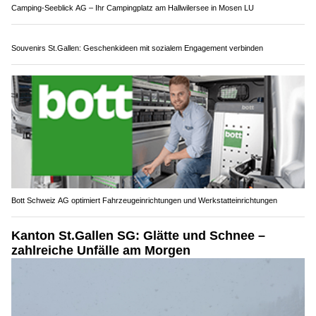
Vor Ort Hilfe EDV-Support: EDV-Service mit Vor-Ort-Einsatz
MDL Events Laser Dream Lüscher begeistert mit Laser- und Lichtshows
Verkehrsprognose für Ostern 2024