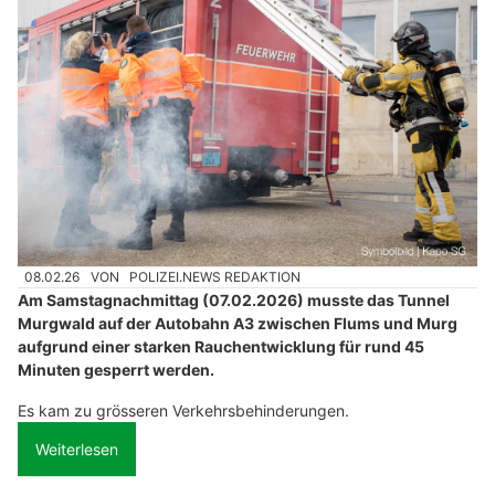
sich in den letzten Jahren zur wichtigsten Anlaufstelle für
offizielle Polizeimeldungen aus der Schweiz, Deutschland,
Österreich und Liechtenstein entwickelt.
Gemeinsam mit polizeinews.ch, dem ältesten Polizeinewsportal
der Schweiz, bildet Polizei.news das grösste und
reichweitenstärkste Netzwerk für Polizeinachrichten im
deutschsprachigen Raum.
Weiterlesen
Burkhart Baudienstleistungen unterstützt Sie zuverlässig bei Ihren Bauprojekten
Individuelle Möbelkunst bei Gebrüder Schelbert AG im Muotathal