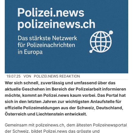
Urotech GmbH liefert Präzisionsarbeiten für Strassenbauprojekte
Coiffure Marco: Ihr Coiffeurgeschäft mit bestem Service in Wängi TG
Bär Reinigungsservice, Reichenburg SZ – professionelle Reinigung nach Mass