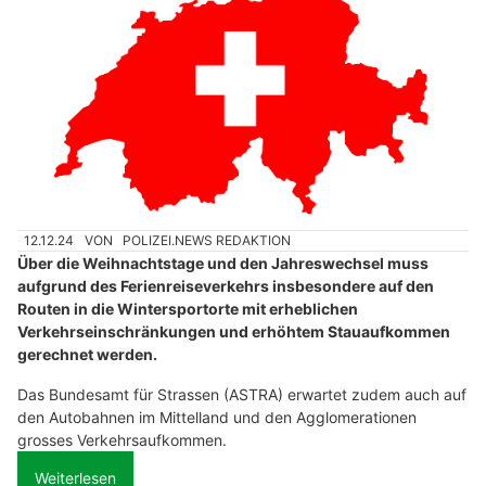
Autolackiererei Brugger GmbH: Experte für Unfallreparaturen in St. Gallen
Zertifizierte Kosmetikschule Petervari – Starten Sie Ihre Karriere
A. Rüdisühli AG: Innovative Lösungen für Landwirtschaft und Tiefbau
Verkehrsprognosen Weihnachten und Neujahr
2024/2025