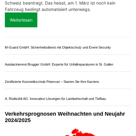
27.02.25
VON
POLIZEI.NEWS REDAKTION
Das Lenkrad loslassen und das Auto fährt auf der Autobahn
von selbst. Das ist ab dem 1. März möglich, wenn man ein
Auto mit einem genehmigten und aktivierten
Autobahnpiloten hat.
Vorerst haben die Hersteller noch keine Bewilligung für die
Schweiz beantragt. Das heisst, am 1. März ist noch kein
Fahrzeug bedingt automatisiert unterwegs.
Weiterlesen
M-Guard GmbH: Sicherheitsdienst mit Objektschutz und Event-Security