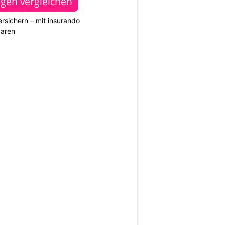
rsichern – mit insurando
paren