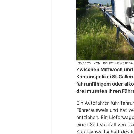
30.05.26
VON
POLIZEI.NEWS REDA
Zwischen Mittwoch und F
Kantonspolizei St.Galle
fahrunfähigem oder alko
drei mussten ihren Führ
Ein Autofahrer fuhr fahru
Führerausweis und hat ver
entziehen. Ein Lieferwa
einen Selbstunfall verurs
Staatsanwaltschaft des K