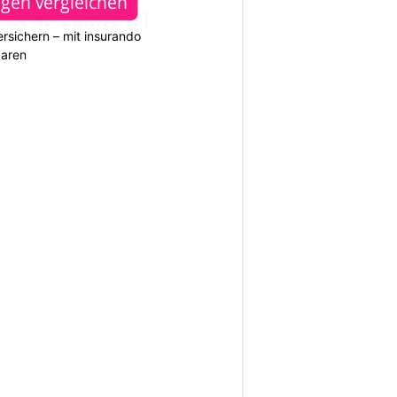
rsichern – mit insurando
paren