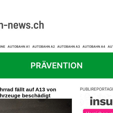
ONE
AUTOBAHN A1
AUTOBAHN A2
AUTOBAHN A3
AUTOBAHN A4
AU
PRÄVENTION
rad fällt auf A13 von
PUBLIREPORTAG
ahrzeuge beschädigt