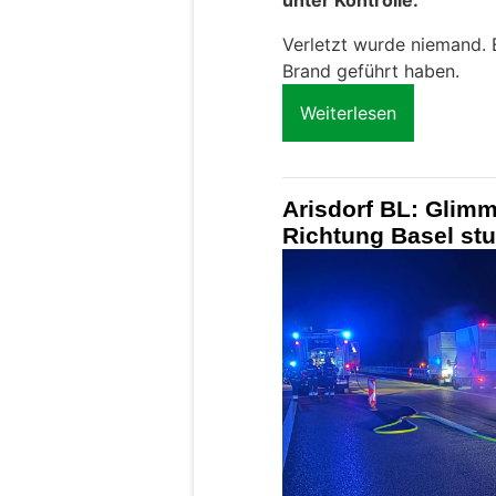
unter Kontrolle.
Verletzt wurde niemand. 
Brand geführt haben.
Weiterlesen
Arisdorf BL: Glim
Richtung Basel st