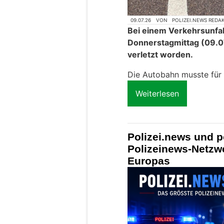
09.07.26
VON
POLIZEI.NEWS REDA
Bei einem Verkehrsunfal
Donnerstagmittag (09.07
verletzt worden.
Die Autobahn musste für
Weiterlesen
Polizei.news und p
Polizeinews-Netzw
Europas