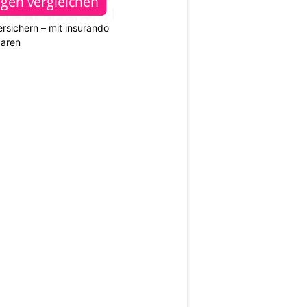
rsichern – mit insurando
paren