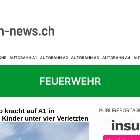
ONE
AUTOBAHN A1
AUTOBAHN A2
AUTOBAHN A3
AUTOBAHN A4
AU
FEUERWEHR
o kracht auf A1 in
PUBLIREPORTAG
Kinder unter vier Verletzten