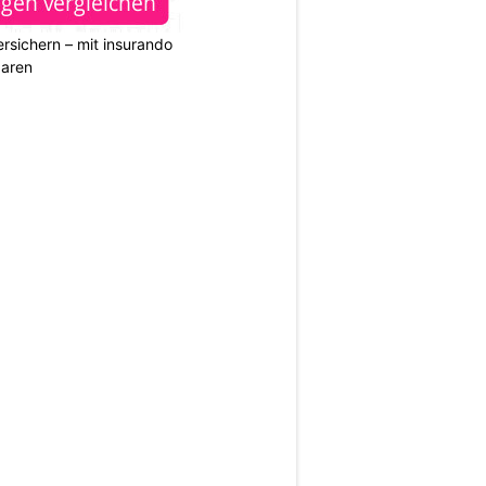
rsichern – mit insurando
paren