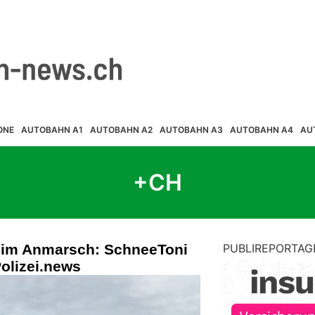
ONE
AUTOBAHN A1
AUTOBAHN A2
AUTOBAHN A3
AUTOBAHN A4
AU
+CH
 im Anmarsch: SchneeToni
PUBLIREPORTAG
Polizei.news