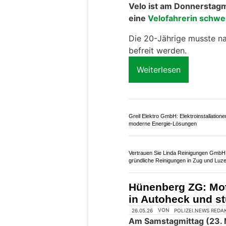
09.07.26
VON
POLIZEI.NEWS REDA
Bei einem
Verkehrsunfal
Donnerstagmittag (09.07
verletzt worden.
Die Autobahn musste für
Weiterlesen