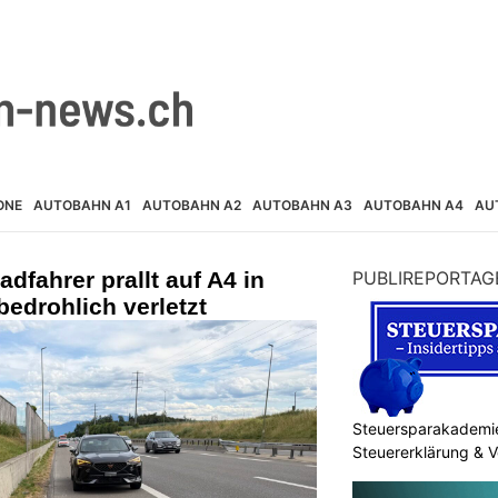
ONE
AUTOBAHN A1
AUTOBAHN A2
AUTOBAHN A3
AUTOBAHN A4
AU
dfahrer prallt auf A4 in
PUBLIREPORTAG
edrohlich verletzt
Steuersparakademi
Steuererklärung & 