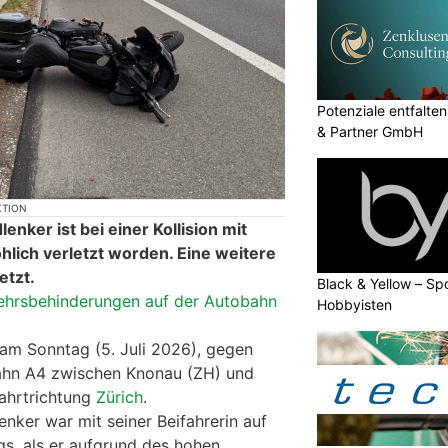
Potenziale entfalte
& Partner GmbH
KTION
enker ist bei einer Kollision mit
lich verletzt worden. Eine weitere
etzt.
Black & Yellow – Spo
ehrsbehinderungen auf der Autobahn
Hobbyisten
 am Sonntag (5. Juli 2026), gegen
bahn A4 zwischen Knonau (ZH) und
ahrtrichtung
Zürich
.
enker war mit seiner Beifahrerin auf
s, als er aufgrund des hohen