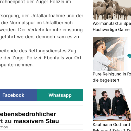
rohnenpilot der Zuger Polizei im
rsorgung, der Unfallaufnahme und der
die Normalspur im Unfallbereich
Wollmanufaktur Spe
werden. Der Verkehr konnte einspurig
Hochwertige Garne 
eigeführt werden, dennoch kam es zu
beitende des Rettungsdienstes Zug
 der Zuger Polizei. Ebenfalls vor Ort
eppunternehmen.
Pure Reinigung in R
die begeistert
Facebook
Whatsapp
ebensbedrohlicher
rt zu massivem Stau
Kaufmann Gotthard 
Fokus auf Solar & 