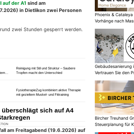
ahrer wurde dabei lebensbedrohlich
Phoenix & Cataleya
Vorhänge nach Mas
Nachhaltige Gebäudelösungen mit Hofer
Gebäudeautomation GmbH
Gebäudesanierung i
Vertrauen Sie den P
t Weiss
GmbH
im
Bircher Treuhand Gm
Garage Quaranta AG: Ihr Ziel für hochwertige
Steuerplanung für
Subaru-Dienstleistungen