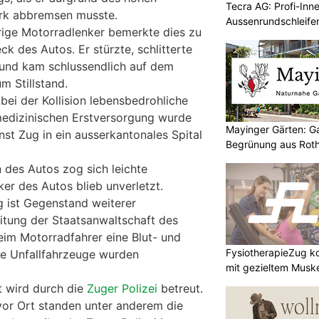
Tecra AG: Profi-Inn
rk abbremsen musste.
Aussenrundschleife
rige Motorradlenker bemerkte dies zu
ck des Autos. Er stürzte, schlitterte
 und kam schlussendlich auf dem
m Stillstand.
 bei der Kollision lebensbedrohliche
medizinischen Erstversorgung wurde
Mayinger Gärten: G
st Zug in ein ausserkantonales Spital
Begrünung aus Rot
n des Autos zog sich leichte
er des Autos blieb unverletzt.
 ist Gegenstand weiterer
eitung der Staatsanwaltschaft des
eim Motorradfahrer eine Blut- und
FysiotherapieZug ko
ie Unfallfahrzeuge wurden
mit gezieltem Muskel
t wird durch die
Zuger Polizei
betreut.
vor Ort standen unter anderem die