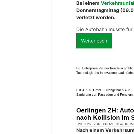
Der 55-jährige Motorradf
verletzt.
Weiterlesen
Sanierungsarbeiten und Rückbauten mi
Immobilien & Dienstleistungen GmbH
Massage am Furtbach: Ihre Ruheoase 
Kanton Zürich