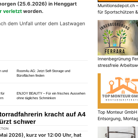
Munitionsdepot.ch 
für Sportschützen 
Innenbegrünung Ferr
stressfreie Arbeits
KTION
l auf der A1
sind am
.2026) in Dietlikon zwei Personen
Top Monteur GmbH 
 rund zwei Stunden gesperrt werden.
Entsorgung, Montag
professionell