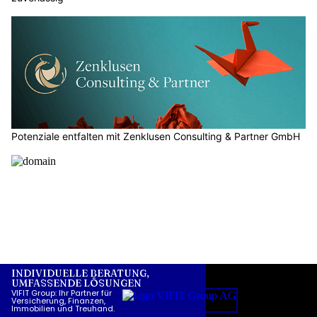
Potenziale entfalten mit Zenklusen Consulting & Partner GmbH
Künzli Schuhe: Orthopädische Einlagen für mehr Wohlbefinden