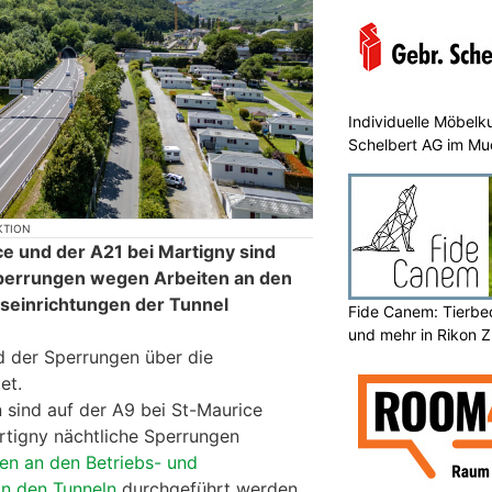
Individuelle Möbelk
Schelbert AG im Mu
KTION
ce und der A21 bei Martigny sind
Sperrungen wegen Arbeiten an den
tseinrichtungen der Tunnel
Fide Canem: Tierbe
und mehr in Rikon 
d der Sperrungen über die
et.
sind auf der A9 bei St-Maurice
rtigny nächtliche Sperrungen
en an den Betriebs- und
in den Tunneln
durchgeführt werden