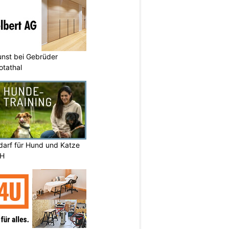
unst bei Gebrüder
otathal
darf für Hund und Katze
ZH