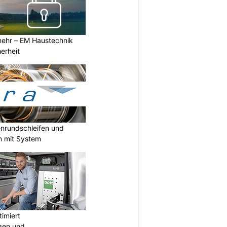
ehr – EM Haustechnik
erheit
enrundschleifen und
n mit System
imiert
gen und