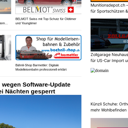
Munitionsdepot.ch 
für Sportschützen 
BELMOT Swiss mit Top-Schutz für Oldtimer
stem
und Youngtimer
Zollgarage Neuhau
für US-Car Import u
Bähnli-Shop Barmettler: Digitale
Modelleisenbahn professionell erklärt
l wegen Software-Update
i Nächten gesperrt
Künzli Schuhe: Orth
mehr Wohlbefinden