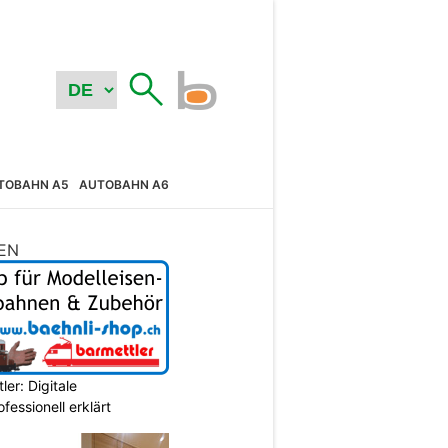
TOBAHN A5
AUTOBAHN A6
EN
er: Digitale
essionell erklärt