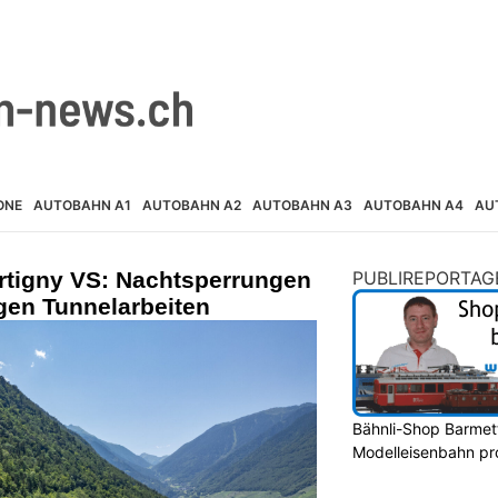
ONE
AUTOBAHN A1
AUTOBAHN A2
AUTOBAHN A3
AUTOBAHN A4
AU
artigny VS: Nachtsperrungen
PUBLIREPORTAG
gen Tunnelarbeiten
Bähnli-Shop Barmettl
Modelleisenbahn prof