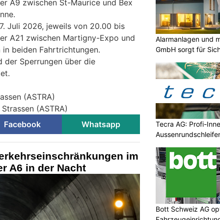
der A9 zwischen St-Maurice und Bex
anne.
. Juli 2026, jeweils von 20.00 bis
der A21 zwischen Martigny-Expo und
Alarmanlagen und m
 in beiden Fahrtrichtungen.
GmbH sorgt für Sich
d der Sperrungen über die
et.
rassen (ASTRA)
r Strassen (ASTRA)
Facebook
Whatsapp
Tecra AG: Profi-Inn
Aussenrundschleife
erkehrseinschränkungen im
er A6 in der Nacht
Bott Schweiz AG opt
Fahrzeugeinrichtun