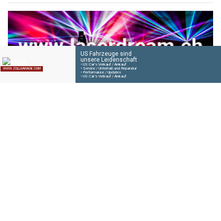
MDL Events Laser Dream Lüscher begeistert mit Laser- und Lichtshows
DFC Guard GmbH sorgt für Schutz, Ordnung und Risikominimierung
Göschenen UR: Heftiger Crash auf A2 fordert
drei Verletzte und Totalschäden