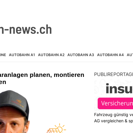
ONE
AUTOBAHN A1
AUTOBAHN A2
AUTOBAHN A3
AUTOBAHN A4
AU
aranlagen planen, montieren
PUBLIREPORTAG
en
Fahrzeug günstig ve
AG vergleichen & s