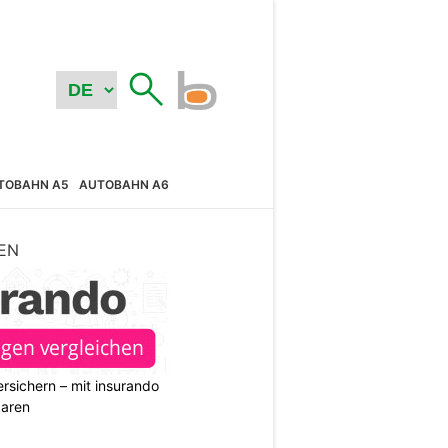
TOBAHN A5
AUTOBAHN A6
EN
rsichern – mit insurando
paren