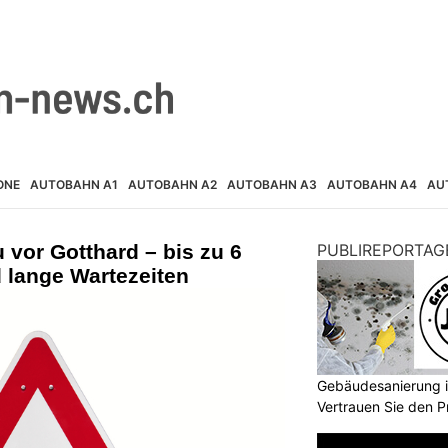
ONE
AUTOBAHN A1
AUTOBAHN A2
AUTOBAHN A3
AUTOBAHN A4
AU
u vor Gotthard – bis zu 6
PUBLIREPORTAG
 lange Wartezeiten
Gebäudesanierung i
Vertrauen Sie den P
GmbH