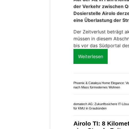
04.04.26
VON
POLIZEI.NEWS REDA
Auf der A2 in Fahrtricht
der Verkehr zwischen Qu
Dosierstelle Airolo derze
eine Überlastung der St