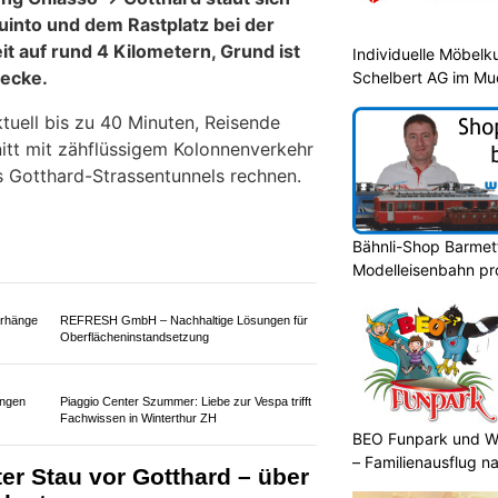
Individuelle Möbelk
Schelbert AG im Mu
Bähnli-Shop Barmettl
Modelleisenbahn prof
KTION
ung Chiasso → Gotthard staut sich
into und dem Rastplatz bei der
BEO Funpark und W
it auf rund 4 Kilometern, Grund ist
– Familienausflug n
recke.