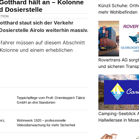
Künzli Schuhe: Orth
ter Stau vor Gotthard – über
mehr Wohlbefinden
rlust
Rovertrans AG sorgt
und sicheren Transp
Camping-Seeblick A
Hallwilersee in Mos