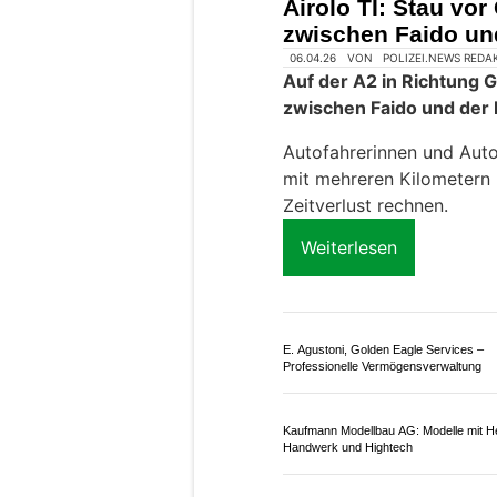
Airolo TI: 8 Kilome
eine Stunde Zeitve