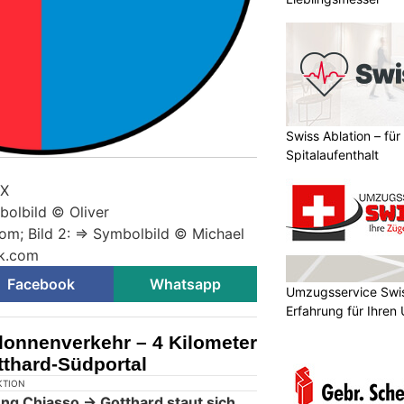
Swiss Ablation – fü
Spitalaufenthalt
 X
mbolbild © Oliver
m; Bild 2: => Symbolbild © Michael
ck.com
Facebook
Whatsapp
Umzugsservice Swis
Erfahrung für Ihre
olonnenverkehr – 4 Kilometer
tthard-Südportal