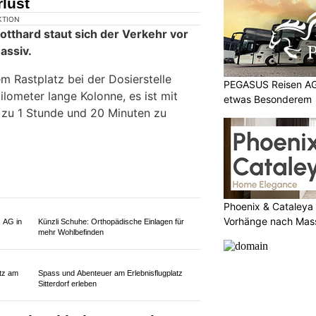
ktuell bis zu 40 Minuten, Reisende
itt mit zähflüssigem Kolonnenverkehr
s Gotthard-Strassentunnels rechnen.
PEGASUS Reisen AG 
etwas Besonderem
REFRESH GmbH – Nachhaltige Lösungen für
Oberflächeninstandsetzung
orhänge
Phoenix & Cataleya
Vorhänge nach Mas
ungen
Piaggio Center Szummer: Liebe zur Vespa trifft
Fachwissen in Winterthur ZH