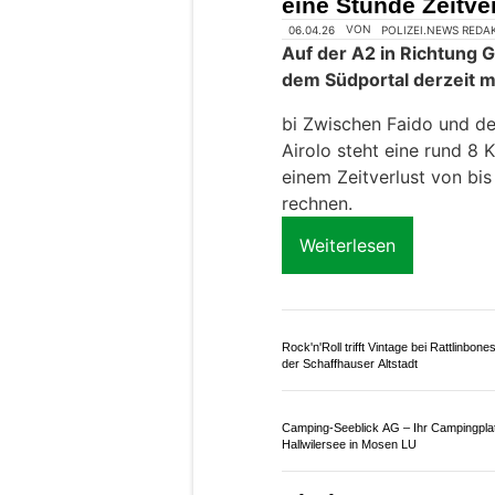
Der Zeitverlust beträgt a
müssen in diesem Abschn
bis vor das Südportal de
Weiterlesen
Phoenix & Cataleya Home Elegance: V
nach Mass fürmodernes Wohnen
domatech AG: Zukunftssichere IT-Lös
für KMU in Graubünden