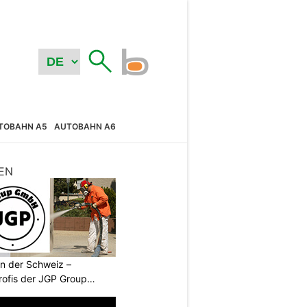
TOBAHN A5
AUTOBAHN A6
EN
n der Schweiz –
rofis der JGP Group