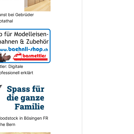
unst bei Gebrüder
otathal
er: Digitale
essionell erklärt
oodstock in Bösingen FR
ahe Bern