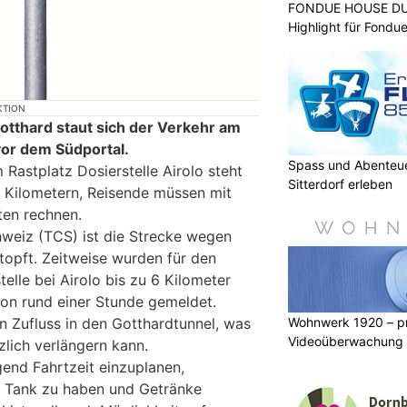
FONDUE HOUSE DU 
Highlight für Fondu
KTION
otthard staut sich der Verkehr am
or dem Südportal.
Spass und Abenteue
Rastplatz Dosierstelle Airolo steht
Sitterdorf erleben
 Kilometern, Reisende müssen mit
ten rechnen.
weiz (TCS) ist die Strecke wegen
topft. Zeitweise wurden für den
telle bei Airolo bis zu 6 Kilometer
von rund einer Stunde gemeldet.
Wohnwerk 1920 – pr
en Zufluss in den Gotthardtunnel, was
Videoüberwachung f
zlich verlängern kann.
end Fahrtzeit einzuplanen,
m Tank zu haben und Getränke