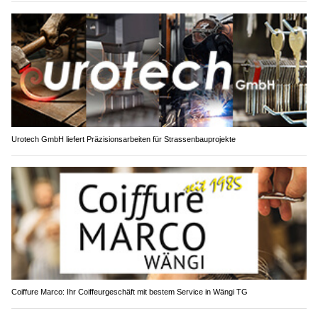
Urotech GmbH liefert Präzisionsarbeiten für Strassenbauprojekte
Coiffure Marco: Ihr Coiffeurgeschäft mit bestem Service in Wängi TG