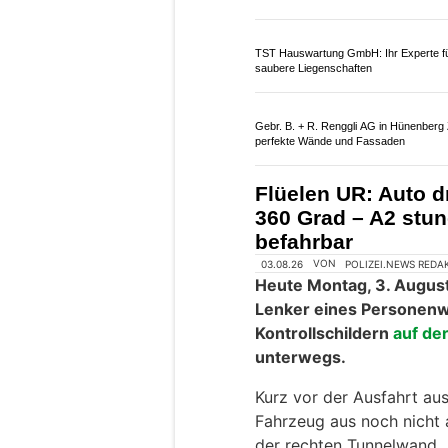
Geniessen auf der Terrasse ein
FysiotherapieZug kombiniert aktive The
mit gezieltem Muskel- und Fittraining
Sempach LU: Zwei V
auf der A2 – Stau 