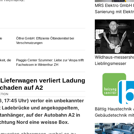
MRS Elektro GmbH 
Sanierung mit Elek
ür
Ursprünglicher Genuss aus dem Wallis – jetzt
bei Miis Wallis in Baar ZG
Wildhaus-messershop
: Für
Zertifizierte Kosmetikschule Petervari – Starten
Lieblingsmesser
Sie Ihre Karriere
reht sich nach Aufprall um
ndenlang einspurig
Bättig Haustechnik 
Gebäudetechnik mit 