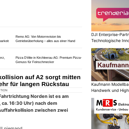
DJI Enterprise-Part
KTION
Technologische Inn
26, kurz vor 11.00 Uhr, kam es auf
Niveau
mpach zu einem Auffahrunfall
us und einem Personenwagen.
bei verletzt und
vom Rettungsdienst
rsorgung ins Spital
gebracht.
Kaufmann Modellbau
Handwerk und High