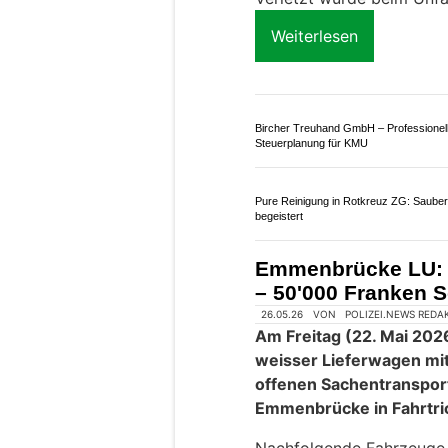
TST Hauswartung GmbH: Ihr Experte f
saubere Liegenschaften
Gebr. B. + R. Renggli AG in Hünenberg ZG
perfekte Wände und Fassaden
Flüelen UR: Auto d
360 Grad – A2 stu
befahrbar