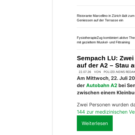
02.07.26
VON
POLIZEI.NEWS REDA
Am Mittwoch (1. Juli 202
Lenker eines Sattelmot
Kriens in Richtung Süde
Aufgrund einer Panne mus
Tunnel
auf dem rechten Fa
den Pannenblinker ein.
Weiterlesen
Ristorante Marcellino in Zürich lädt zum