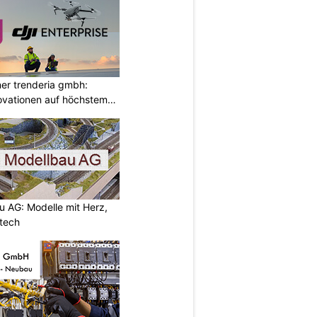
ner trenderia gmbh:
ovationen auf höchstem
 AG: Modelle mit Herz,
tech