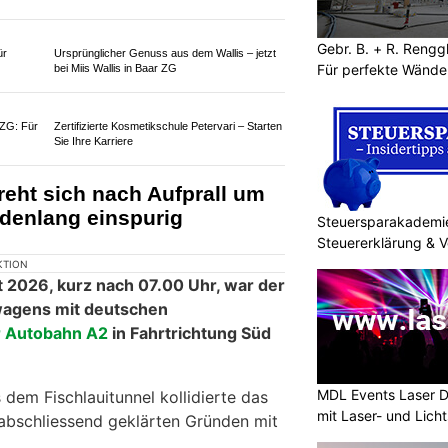
Sanierung von Fassaden und Fenstern
Gebr. B. + R. Rengg
Für perfekte Wänd
rapie
Steuersparakademie: Workshops zu
Steuererklärung & Vorsorge
erletzte nach Auffahrunfall
Steuersparakademi
auf der Autobahn
Steuererklärung & 
MDL Events Laser D
mit Laser- und Lich