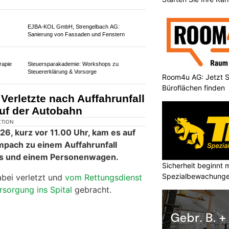
KTION
6, kurz nach 14:15 Uhr) fuhr der
orfahrzeuges auf der
Autobahn A2
in
n.
Room4u AG: Jetzt S
Büroflächen finden
ste er sein Fahrzeug im Schlund-
hrstreifen anhalten und schaltete
Sicherheit beginnt m
Spezialbewachunge
EJBA-KOL GmbH, Strengelbach AG: