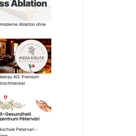
r moderne Ablation ohne
chleerau AG: Premium
einschmecker
ikschule Petervari –
riere