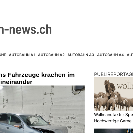
ONE
AUTOBAHN A1
AUTOBAHN A2
AUTOBAHN A3
AUTOBAHN A4
AU
hs Fahrzeuge krachen im
PUBLIREPORTAG
ineinander
Wollmanufaktur Spe
Hochwertige Garne 