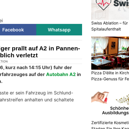
ei
Swiss Ablation – fü
Spitalaufenthalt
Facebook
Whatsapp
ger prallt auf A2 in Pannen-
lich verletzt
Pizza D’élite in Kir
Pizza-Genuss für F
Zertifizierte Kosmet
Starten Sie Ihre Kar