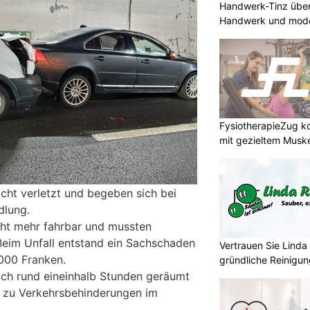
Handwerk-Tinz überz
Handwerk und mod
FysiotherapieZug ko
mit gezieltem Muskel
cht verletzt und begeben sich bei
dlung.
cht mehr fahrbar und mussten
Beim Unfall entstand ein Sachschaden
Vertrauen Sie Lind
000 Franken.
gründliche Reinigu
nach rund eineinhalb Stunden geräumt
e zu Verkehrsbehinderungen im