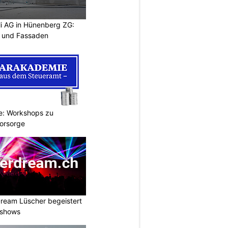
li AG in Hünenberg ZG:
e und Fassaden
e: Workshops zu
Vorsorge
ream Lüscher begeistert
tshows