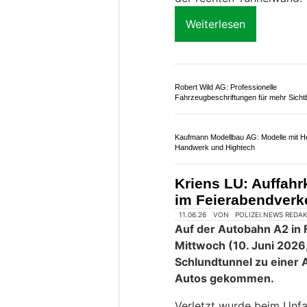
22.07.26
VON
POLIZEI.NEWS REDA
Am Mittwoch, 22. Juli 20
der
Autobahn A2
bei Se
zwischen einem Kleinb
Zwei Personen wurden da
144 zur medizinischen Ve
Weiterlesen