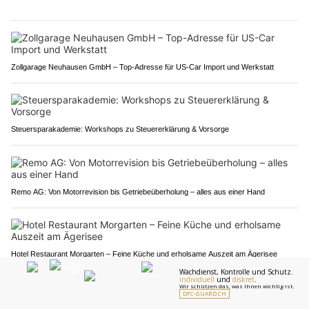
Zollgarage Neuhausen GmbH – Top-Adresse für US-Car Import und Werkstatt
Steuersparakademie: Workshops zu Steuererklärung & Vorsorge
Remo AG: Von Motorrevision bis Getriebeüberholung – alles aus einer Hand
Hotel Restaurant Morgarten – Feine Küche und erholsame Auszeit am Ägerisee
Amsteg UR: Mit 141 km/h durch 80er-Zone –
Staatsanwaltschaft ermittelt gegen Lenker