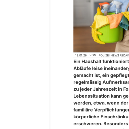
13.01.26
VON
POLIZEI.NEWS REDA
Ein Haushalt funktionier
Abläufe leise ineinander
gemacht ist, ein gepfleg
regelmässig Aufmerksamk
zu jeder Jahreszeit in Fo
Lebenssituation kann g
werden, etwa, wenn der Al
familiäre Verpflichtung
körperliche Einschränk
erschweren. Besonders