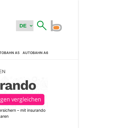
TOBAHN A5
AUTOBAHN A6
EN
rsichern – mit insurando
paren