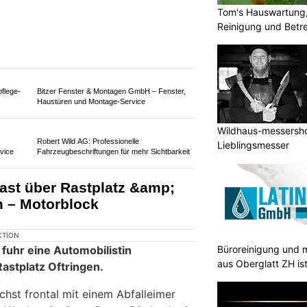
all eines Autos gekommen.
Tom's Hauswartung,
Reinigung und Betr
n der Fahrbahn ab und überschlug
erin wurde unbestimmt verletzt.
Wildhaus-messershop
Lieblingsmesser
ür
Vertrauen Sie auf die Erfahrung der Glarhus
GmbH im Bereich Umbau und Sanierung
Büroreinigung und m
aus Oberglatt ZH is
llige
Weltew Diva Home GmbH – Komplett
eingerichtete Räume für jeden Wohnstil