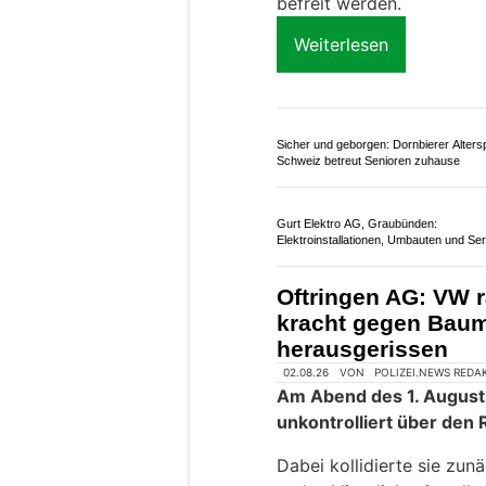
A13 zu einem Selbstunf
Es kam in einer Kurve vo
sich. Die 78-jährige Fahr
Weiterlesen
Garage Autocenter Chur – Ihr Experte f
Autoreparaturen in Graubünden
Restaurant Bar Sternen: Perfekt für gese
Abende & kulinarische Erlebnisse