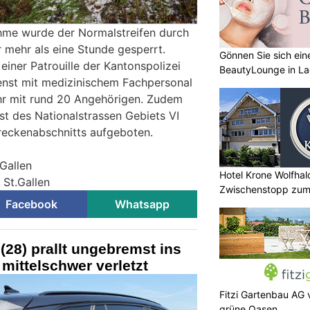
hme wurde der Normalstreifen durch
r mehr als eine Stunde gesperrt.
Gönnen Sie sich ein
einer Patrouille der Kantonspolizei
BeautyLounge in L
ienst mit medizinischem Fachpersonal
hr mit rund 20 Angehörigen. Zudem
st des Nationalstrassen Gebiets VI
reckenabschnitts aufgeboten.
.Gallen
Hotel Krone Wolfhal
 St.Gallen
Zwischenstopp zum
Facebook
Whatsapp
 (28) prallt ungebremst ins
mittelschwer verletzt
Fitzi Gartenbau AG 
grüne Oasen