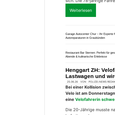
Mels SG: Auto über
Jährige verletzt in
30.05.26
VON
POLIZEI.NEWS REDA
Am Samstagvormittag (3