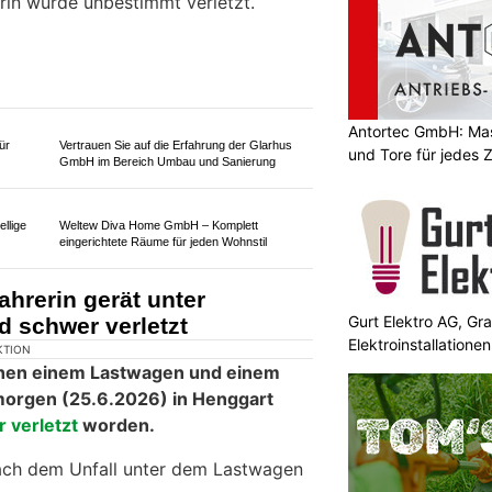
schlägt sich auf A13 – 78-
s Spital gebracht
Antortec GmbH: Ma
und Tore für jedes 
Gurt Elektro AG, Gr
Elektroinstallation
KTION
0.05.2026) ist es auf der Autobahn