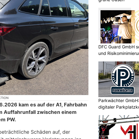
DFC Guard GmbH so
und Risikominimier
KTION
Parkwächter GmbH:
6.2026 kam es auf der A1, Fahrbahn
digitaler Parkplatzk
m Auffahrunfall zwischen einem
em PW.
eträchtliche Schäden auf, der