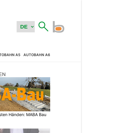
TOBAHN A5
AUTOBAHN A6
EN
besten Händen: MABA Bau