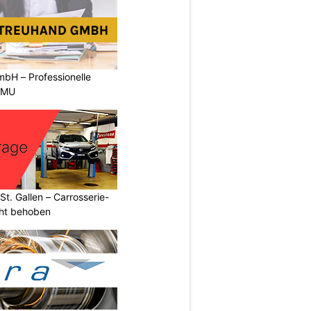
bH – Professionelle
 KMU
t. Gallen – Carrosserie-
ht behoben