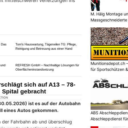
t mittelschweren Verletzungen ins
M. Hälg Montage u
Massgeschneiderte 
 Das
Munitionsdepot.ch 
Tom's Hauswartung, Tägerwilen TG: Pflege,
für Sportschützen 
Reinigung und Betreuung aus einer Hand
 und
ABS Abschleppdiens
REFRESH GmbH – Nachhaltige Lösungen für
Oberflächeninstandsetzung
Abschleppdienst fü