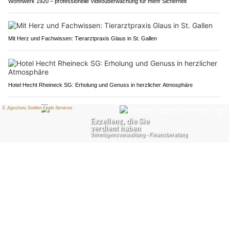
Wohnwerk 1920 – professionelle Videoüberwachung für mehr Sicherheit
Mit Herz und Fachwissen: Tierarztpraxis Glaus in St. Gallen
Hotel Hecht Rheineck SG: Erholung und Genuss in herzlicher Atmosphäre
Ölfrei GmbH: Effiziente Ölbindemittel bei Verschmutzungen
Oftringen AG: VW rast über Rastplatz &amp;
kracht gegen Baum – Motorblock
herausgerissen
02.08.26
VON
POLIZEI.NEWS REDAKTION
Am Abend des 1. August fuhr eine Automobilistin
unkontrolliert über den Rastplatz Oftringen.