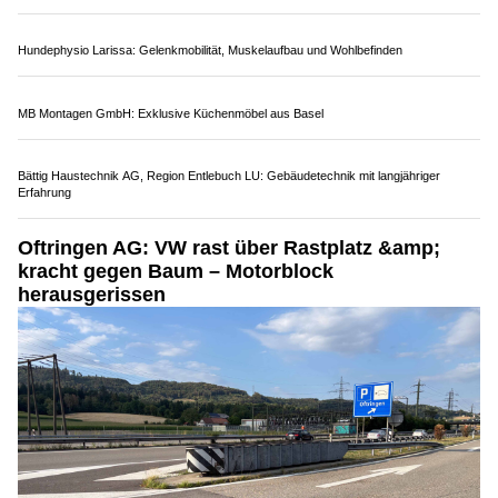
03.08.26
VON
POLIZEI.NEWS REDAKTION
Heute Montag, 3. August 2026, kurz nach 07.00 Uhr, war der
Lenker eines Personenwagens mit deutschen
Kontrollschildern
auf der Autobahn A2
in Fahrtrichtung Süd
unterwegs.
Kurz vor der Ausfahrt aus dem Fischlauitunnel kollidierte das
Fahrzeug aus noch nicht abschliessend geklärten Gründen mit
der rechten Tunnelwand.
Weiterlesen
Rock'n'Roll trifft Vintage bei Rattlinbones AG in der Schaffhauser Altstadt