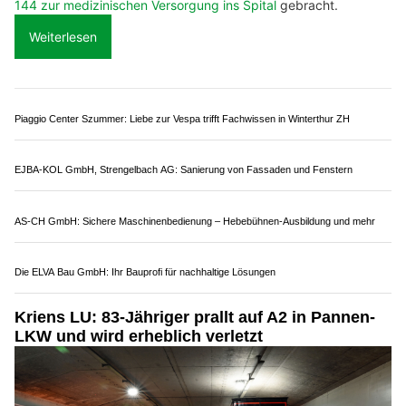
der
Autobahn A2
bei Sempach zu einem Auffahrunfall
zwischen einem Kleinbus und einem Personenwagen.
Zwei Personen wurden dabei verletzt und
vom Rettungsdienst
144 zur medizinischen Versorgung ins Spital
gebracht.
Weiterlesen
Piaggio Center Szummer: Liebe zur Vespa trifft Fachwissen in Winterthur ZH
EJBA-KOL GmbH, Strengelbach AG: Sanierung von Fassaden und Fenstern
AS-CH GmbH: Sichere Maschinenbedienung – Hebebühnen-Ausbildung und mehr