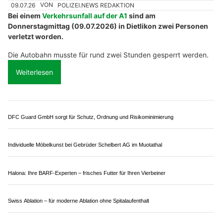
Room4u AG: Jetzt Self-Storage und Büroflächen finden
Camping-Seeblick AG – Ihr Campingplatz am Hallwilersee in Mosen LU
Carrosserie und Autospritzwerk Matkovic: Professionelle Autoreparaturen aller Art
St.Gallen SG: 82-Jähriger prallt bei
Autobahnausfahrt Winkeln in Wegweiser
27.07.26
VON
POLIZEI.NEWS REDAKTION
Am Montagvormittag (27.07.2026) ist auf der Stadtautobahn
ein Autofahrer mit seinem Auto verunfallt und bei der
Ausfahrt Winkeln ins Wiesland gefahren.
Der 82-jährige Mann wurde leicht verletzt. Es entstand