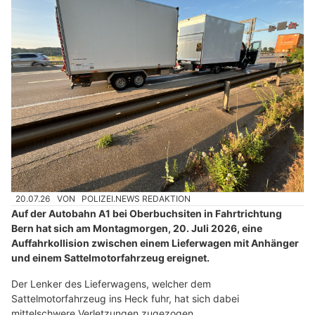
22.07.26
VON
POLIZEI.NEWS REDAKTION
Bei einer Kollision zwischen einem Personenwagen und
einem Lieferwagen sind am Mittwochnachmittag
(22.7.2026) auf der
Autobahn A1
bei Geroldswil vier
Personen verletzt worden.
Kurz vor 16.30 Uhr war ein Lieferwagen auf der A1 in Richtung
Luzern unterwegs.
Weiterlesen
Munitionsdepot.ch – kompetente Beratung für Sportschützen & Jäger
Sicher und geborgen: Dornbierer Alterspflege-Schweiz betreut Senioren zuhause