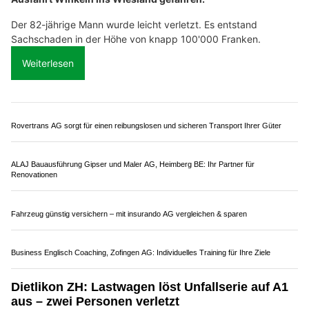
20.07.26
VON
POLIZEI.NEWS REDAKTION
Auf der Autobahn A1 bei Oberbuchsiten in Fahrtrichtung
Bern hat sich am Montagmorgen, 20. Juli 2026, eine
Auffahrkollision zwischen einem Lieferwagen mit Anhänger
und einem Sattelmotorfahrzeug ereignet.
Der Lenker des Lieferwagens, welcher dem
Sattelmotorfahrzeug ins Heck fuhr, hat sich dabei
mittelschwere Verletzungen zugezogen.
Weiterlesen
Baté Facility Management & Service GmbH: Ihre Experten für Gebäudereinigung