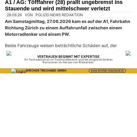
Sachschaden in der Höhe von knapp 100'000 Franken.
Weiterlesen
Rovertrans AG sorgt für einen reibungslosen und sicheren Transport Ihrer Güter
ALAJ Bauausführung Gipser und Maler AG, Heimberg BE: Ihr Partner für
Renovationen
Fahrzeug günstig versichern – mit insurando AG vergleichen & sparen