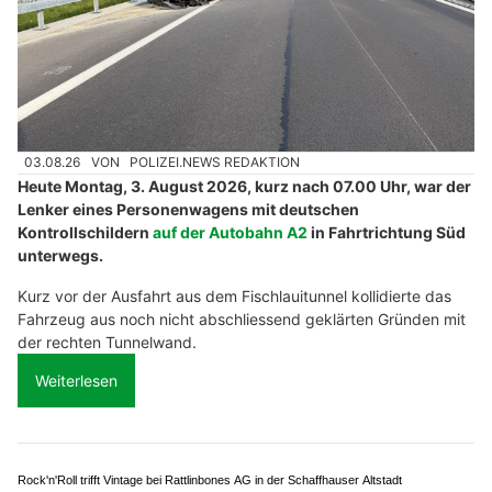
Restaurant zur Säge: Traditionelle Speisen und Volksmusik in Rüegsbach BE
Flüelen UR: Auto dreht sich nach Aufprall um
360 Grad – A2 stundenlang einspurig befahrbar