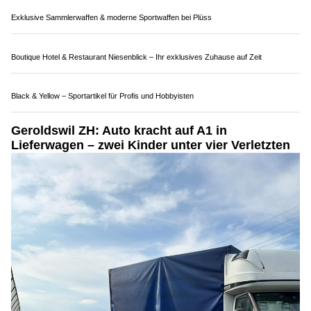
02.08.26
VON
POLIZEI.NEWS REDAKTION
Am Abend des 1. August fuhr eine Automobilistin
unkontrolliert über den Rastplatz Oftringen.
Dabei kollidierte sie zunächst frontal mit einem Abfalleimer und
schliesslich mit voller Wucht mit einem Baum. Die Lenkerin
wurde mit einem Rettungswagen in ein Spital transportiert. Ihr
wurde der Führerausweis entzogen.
Weiterlesen