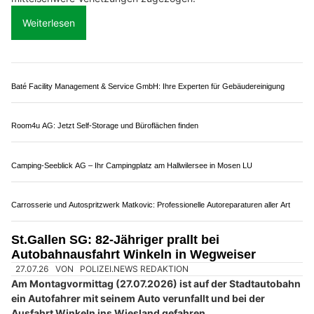
ZT Fachmessen AG stärkt die Baubranche mit Messen und Plattform bautrends.ch
Weltew Diva Home GmbH – Komplett eingerichtete Räume für jeden Wohnstil
A1 bei Oberbuchsiten SO: Lieferwagen prallt in
Sattelmotorfahrzeug – Lenker verletzt