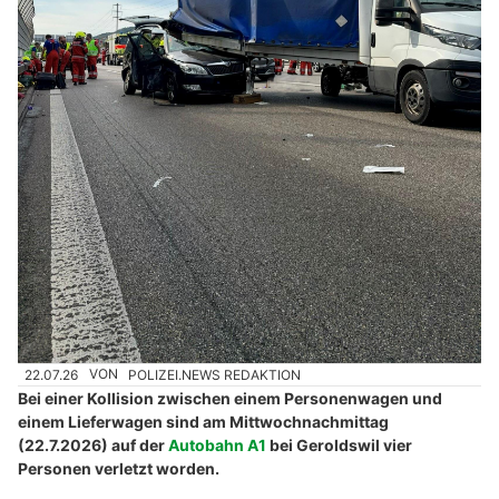
VIFIT Group AG: Kompetenz für Versicherungen, Investments und Immobilien
Exklusive Sammlerwaffen & moderne Sportwaffen bei Plüss
Boutique Hotel & Restaurant Niesenblick – Ihr exklusives Zuhause auf Zeit
Black & Yellow – Sportartikel für Profis und Hobbyisten
Geroldswil ZH: Auto kracht auf A1 in
Lieferwagen – zwei Kinder unter vier Verletzten