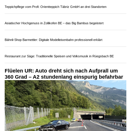
Lenker eines Sattelmotorfahrzeuges auf der
Autobahn A2
in
Kriens in Richtung Süden.
Aufgrund einer Panne musste er sein Fahrzeug im Schlund-
Tunnel
auf dem rechten Fahrstreifen anhalten und schaltete
den Pannenblinker ein.
Weiterlesen
Teppichpflege vom Profi: Orientteppich Täbriz GmbH an drei Standorten
Asiatischer Hochgenuss in Zollikofen BE – das Big Bambus begeistert
Bähnli-Shop Barmettler: Digitale Modelleisenbahn professionell erklärt