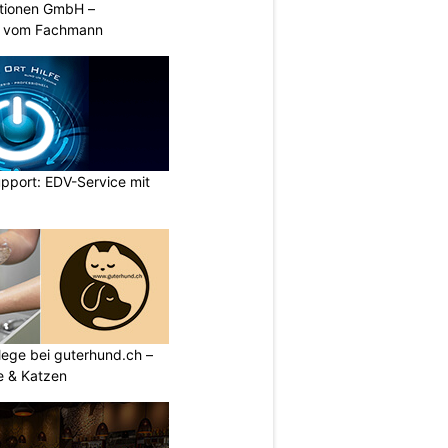
ationen GmbH –
en vom Fachmann
upport: EDV-Service mit
flege bei guterhund.ch –
e & Katzen