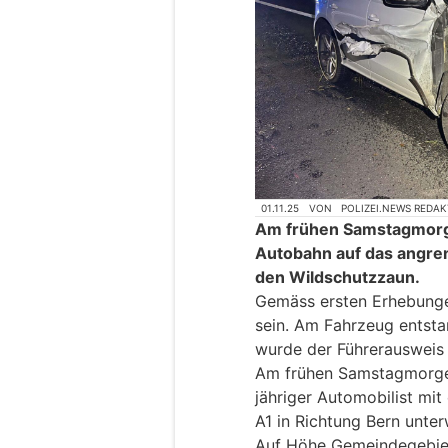
01.11.25
VON
POLIZEI.NEWS REDA
Am frühen Samstagmorge
Autobahn auf das angre
den Wildschutzzaun.
Gemäss ersten Erhebunge
sein. Am Fahrzeug entst
wurde der Führerausweis
Am frühen Samstagmorgen,
jähriger Automobilist mit
A1 in Richtung Bern unte
Auf Höhe Gemeindegebiet