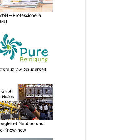
bH – Professionelle
 KMU
otkreuz ZG: Sauberkeit,
begleitet Neubau und
tro-Know-how