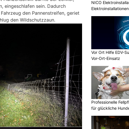
NICO Elektroinstall
, eingeschlafen sein. Dadurch
Elektroinstallation
 Fahrzeug den Pannenstreifen, geriet
hlug den Wildschutzzaun.
Vor Ort Hilfe EDV-S
Vor-Ort-Einsatz
Professionelle Fellp
für glückliche Hund