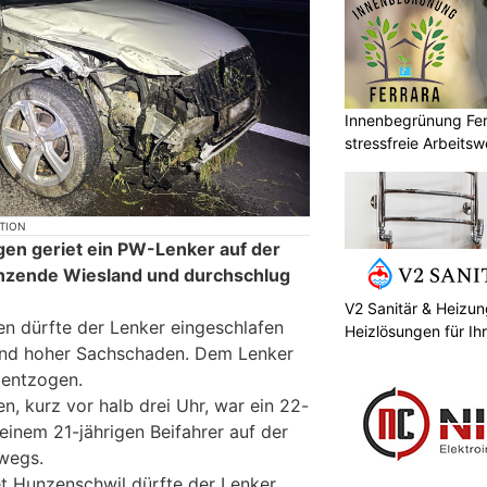
Innenbegrünung Ferr
stressfreie Arbeits
KTION
n geriet ein PW-Lenker auf der
nzende Wiesland und durchschlug
V2 Sanitär & Heizu
n dürfte der Lenker eingeschlafen
Heizlösungen für Ih
and hoher Sachschaden. Dem Lenker
 entzogen.
 kurz vor halb drei Uhr, war ein 22-
 einem 21-jährigen Beifahrer auf der
rwegs.
 Hunzenschwil dürfte der Lenker,