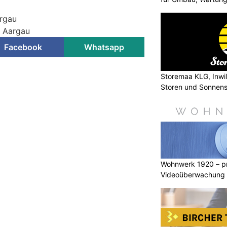
argau
i Aargau
Facebook
Whatsapp
Storemaa KLG, Inwil 
Storen und Sonnen
Wohnwerk 1920 – pr
Videoüberwachung f