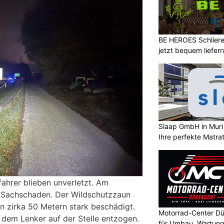
BE HEROES Schlieren
jetzt bequem liefern
Slaap GmbH in Muri
Ihre perfekte Matra
fahrer blieben unverletzt. Am
 Sachschaden. Der Wildschutzzaun
n zirka 50 Metern stark beschädigt.
Motorrad-Center Dü
dem Lenker auf der Stelle entzogen.
für Umbau, Wartung