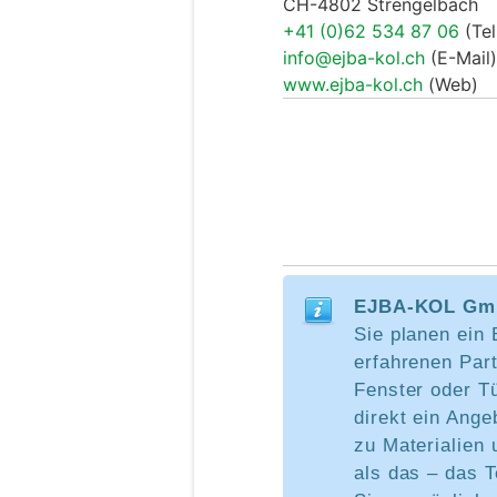
CH-4802 Strengelbach
+41 (0)62 534 87 06
(Tel
info@ejba-kol.ch
(E-Mail)
www.ejba-kol.ch
(Web)
EJBA-KOL Gmb
Sie planen ein
erfahrenen Part
Fenster oder Tü
direkt ein Ange
zu Materialien 
als das – das 