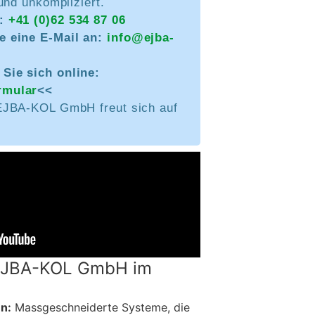
und unkompliziert.
n:
+41 (0)62 534 87 06
e eine E-Mail an:
info@ejba-
Sie sich online:
rmular
<<
EJBA-KOL GmbH freut sich auf
 EJBA-KOL GmbH im
n:
Massgeschneiderte Systeme, die