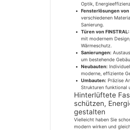
Optik, Energieeffizien
Fensterlösungen von
verschiedenen Materi
Sanierung.
Türen von FINSTRAL:
mit modernem Design,
Wärmeschutz.
Sanierungen:
Austaus
um bestehende Gebäu
Neubauten:
Individue
moderne, effiziente G
Umbauten:
Präzise A
Strukturen funktional
Hinterlüftete Fa
schützen, Energi
gestalten
Vielleicht haben Sie sch
modern wirken und gleich