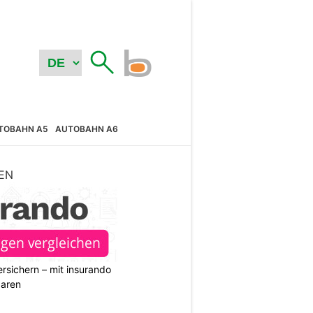
TOBAHN A5
AUTOBAHN A6
EN
rsichern – mit insurando
paren