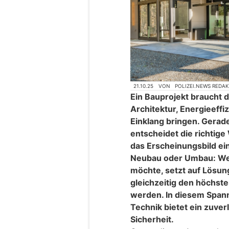
21.10.25
VON
POLIZEI.NEWS REDA
Ein Bauprojekt braucht 
Architektur, Energieeffiz
Einklang bringen. Gerad
entscheidet die richtige
das Erscheinungsbild ei
Neubau oder Umbau: Wer
möchte, setzt auf Lösun
gleichzeitig den höchst
werden. In diesem Span
Technik bietet ein zuve
Sicherheit.