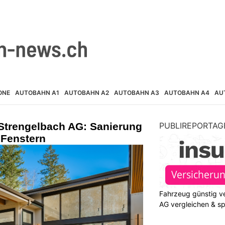
ONE
AUTOBAHN A1
AUTOBAHN A2
AUTOBAHN A3
AUTOBAHN A4
AU
trengelbach AG: Sanierung
PUBLIREPORTAG
 Fenstern
Fahrzeug günstig ve
AG vergleichen & s