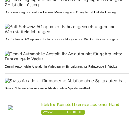
Büroreinigung und mehr – Latinos Reinigung aus Oberglatt ZH ist die Lösung
Bott Schweiz AG optimiert Fahrzeugeinrichtungen und Werkstatteinrichtungen
Demiri Automobile Anstalt: Ihr Anlaufpunkt für gebrauchte Fahrzeuge in Vaduz
Swiss Ablation – für moderne Ablation ohne Spitalaufenthalt
A1 / AG: Töfffahrer (28) prallt ungebremst ins
Stauende und wird mittelschwer verletzt
28.06.26
VON
POLIZEI.NEWS REDAKTION
Am Samstagmittag, 27.06.2026 kam es auf der A1, Fahrbahn