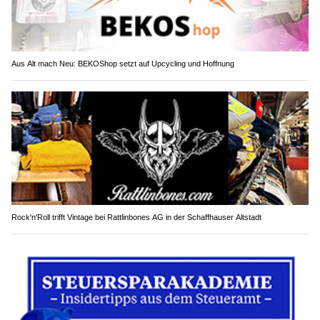
Aus Alt mach Neu: BEKOShop setzt auf Upcycling und Hoffnung
Rock'n'Roll trifft Vintage bei Rattlinbones AG in der Schaffhauser Altstadt