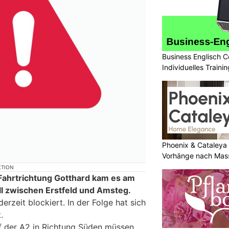
Business Englisch C
Individuelles Trainin
Phoenix & Cataleya
Vorhänge nach Mas
KTION
Fahrtrichtung Gotthard kam es am
l zwischen Erstfeld und Amsteg.
derzeit blockiert. In der Folge hat sich
.
f der A2 in Richtung Süden müssen