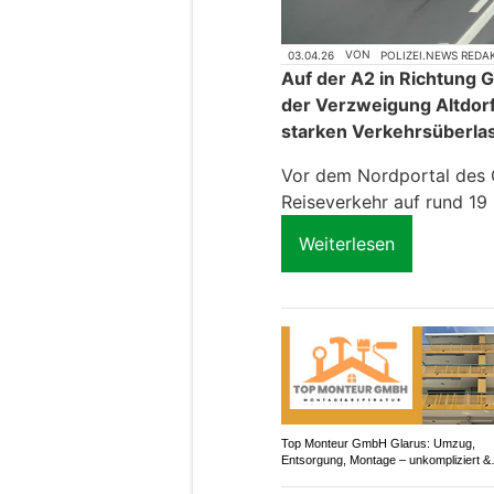
03.04.26
VON
POLIZEI.NEWS REDA
Auf der A2 in Richtung 
der Verzweigung Altdor
starken Verkehrsüberla
Vor dem Nordportal des G
Reiseverkehr auf rund 19
Weiterlesen
Top Monteur GmbH Glarus: Umzug,
Entsorgung, Montage – unkompliziert &
professionell