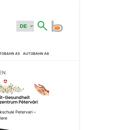
TOBAHN A5
AUTOBAHN A6
EN
ikschule Petervari –
riere