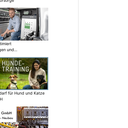
Vorsorge
imiert
gen und
ngen
darf für Hund und Katze
ZH