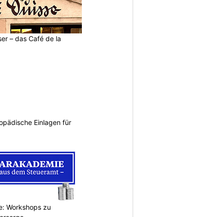
ser – das Café de la
opädische Einlagen für
e: Workshops zu