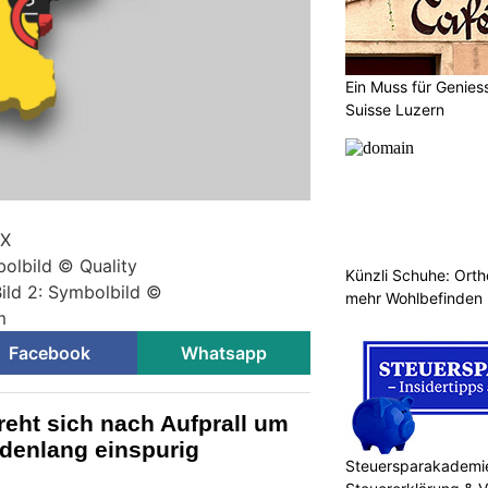
Ein Muss für Genies
Suisse Luzern
 X
bolbild © Quality
Künzli Schuhe: Orth
Bild 2: Symbolbild ©
mehr Wohlbefinden
m
Facebook
Whatsapp
reht sich nach Aufprall um
ndenlang einspurig
Steuersparakademi