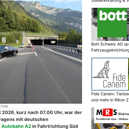
Steuererklärung & 
Bott Schweiz AG opt
Fahrzeugeinrichtun
Werkstatteinrichtu
Fide Canem: Tierbe
und mehr in Rikon 
KTION
 2026, kurz nach 07.00 Uhr, war der
wagens mit deutschen
r Autobahn A2
in Fahrtrichtung Süd