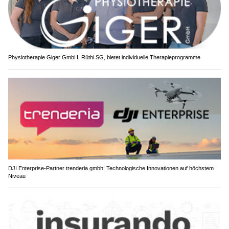
Thür Sanitär Service GmbH, St. Gallen: Ihr Partner in der Sanitärbranche
Gossau SG: Drei Unfälle auf der A1 sorgen für
Chaos – Motorradfahrer ringt mit dem Leben
25.06.26
VON
POLIZEI.NEWS REDAKTION
Am Donnerstagnachmittag (25.06.2026) haben sich auf der
Autobahn A1, auf dem Abschnitt zwischen St.Gallen-
Winkeln und St. Fiden, drei Verkehrsunfälle ereignet.
Zunächst kam es zu zwei
Unfällen mit je zwei beteiligten
Fahrzeugen
. Im darauf entstandenen Rückstau kam es zu
einem Unfall, bei dem ein Motorrad und einem Auto beteiligt
waren. Dabei wurde der Motorradfahrer lebensbedrohlich
verletzt. Im Feierabendverkehr kam es zu
Verkehrsbehinderungen.
Weiterlesen