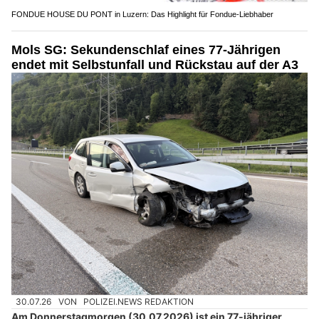
Ristorante Marcellino in Zürich lädt zum Geniessen auf der Terrasse ein
BEO Funpark und Woodstock in Bösingen FR – Familienausflug nahe Bern
ABS Abschleppdienst Zürich: Abschleppdienst für Auto und Motorrad
FONDUE HOUSE DU PONT in Luzern: Das Highlight für Fondue-Liebhaber