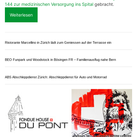
22.07.26
VON
POLIZEI.NEWS REDAKTION
Am Mittwoch, 22. Juli 2026, kurz vor 11.00 Uhr, kam es auf
der
Autobahn A2
bei Sempach zu einem Auffahrunfall
zwischen einem Kleinbus und einem Personenwagen.
Zwei Personen wurden dabei verletzt und
vom Rettungsdienst
144 zur medizinischen Versorgung ins Spital
gebracht.
Weiterlesen