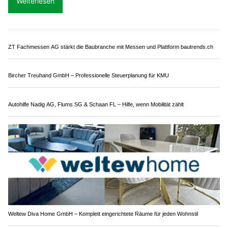
02.08.26
VON
POLIZEI.NEWS REDAKTION
Am Abend des 1. August fuhr eine Automobilistin
unkontrolliert über den Rastplatz Oftringen.
Dabei kollidierte sie zunächst frontal mit einem Abfalleimer und
schliesslich mit voller Wucht mit einem Baum. Die Lenkerin
wurde mit einem Rettungswagen in ein Spital transportiert. Ihr
wurde der Führerausweis entzogen.
Weiterlesen
ZT Fachmessen AG stärkt die Baubranche mit Messen und Plattform bautrends.ch
Bircher Treuhand GmbH – Professionelle Steuerplanung für KMU