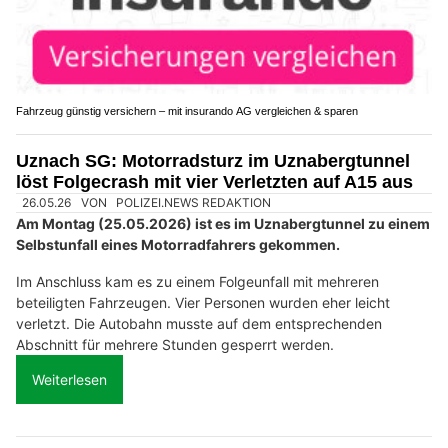
Phoenix & Cataleya Home Elegance: Vorhänge nach Mass fürmodernes Wohnen
Physiotherapie Giger GmbH, Rüthi SG, bietet individuelle Therapieprogramme