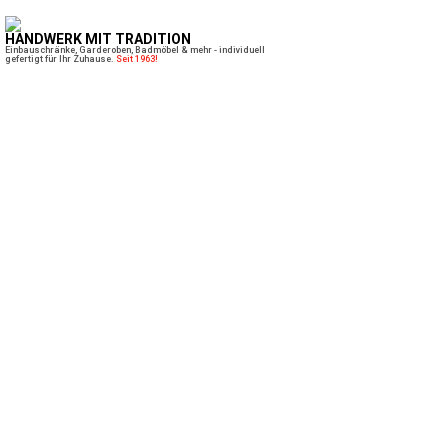
Servanto W.Meier sorgt für gepflegte Anlagen und saubere Liegenschaften
Exklusive Sammlerwaffen & moderne Sportwaffen bei Plüss
GK Tech GmbH: Präziser Anlagenbau und Schweissarbeiten nach Mass
Sevelen SG: Drei Autos krachen auf A13
ineinander – Stau nach Auffahrkollision
19.05.26
VON
POLIZEI.NEWS REDAKTION
Am Montagabend (18.05.2026) ist es auf der Autobahn A13
zu einer Auffahrkollision mit drei Autos gekommen.
Verletzt wurde niemand.