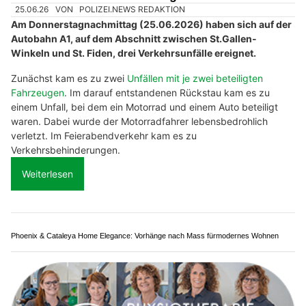
10'000 Franken.
Weiterlesen
REFRESH GmbH – Nachhaltige Lösungen für Oberflächeninstandsetzung
Bügelfee/Glanzfee: Der Rundum-Service für Ihre Wäschepflege
MBO22 Autogewerbe Ljubicic: Top-Service für Beulen in St.Gallen