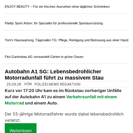
DJI Enterprise-Partner trenderia gmbh: Technologische Innovationen auf höchstem
Niveau
Fahrzeug günstig versichern – mit insurando AG vergleichen & sparen
Uznach SG: Motorradsturz im Uznabergtunnel
löst Folgecrash mit vier Verletzten auf A15 aus
26.05.26
VON
POLIZEI.NEWS REDAKTION
Am Montag (25.05.2026) ist es im Uznabergtunnel zu einem
Selbstunfall eines Motorradfahrers gekommen.