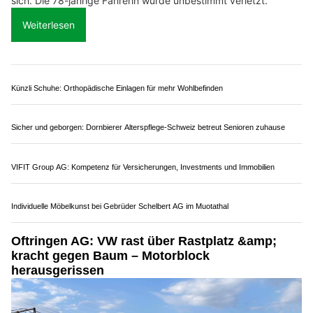
Es kam in einer Kurve von der Fahrbahn ab und überschlug
sich. Die 78-jährige Fahrerin wurde unbestimmt verletzt.
Weiterlesen
Künzli Schuhe: Orthopädische Einlagen für mehr Wohlbefinden
Sicher und geborgen: Dornbierer Alterspflege-Schweiz betreut Senioren zuhause
VIFIT Group AG: Kompetenz für Versicherungen, Investments und Immobilien