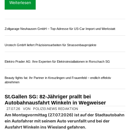
Fitzi Gartenbau AG verwandelt Gärten in grüne Oasen
Autobahn A1 SG: Lebensbedrohlicher
Motorradunfall führt zu massivem Stau
25.06.26
VON
POLIZEI.NEWS REDAKTION
Kurz vor 17:20 Uhr kam es im Rückstau vorheriger Unfälle
auf der Autobahn A1 zu einem
Verkehrsunfall mit einem
Motorrad
und einem Auto.
Der 55-jährige Motorradfahrer wurde dabei lebensbedrohlich
verletzt.
Weiterlesen
Zwicker Consulting: Ihr Weg zu finanzieller Sicherheit