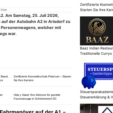
Zertifizierte Kosmet
Starten Sie Ihre Kar
Baaz Indian Restaur
nik
Fahrzeug günstig versichern – mit insurando
AG vergleichen & sparen
Traditionelle Currys
E. Agustoni, Golden Eagle Services –
Steuersparakademi
Professionelle Vermögensverwaltung
Steuererklärung & 
mer stürzt auf A2 vom
chaden und lange Staus