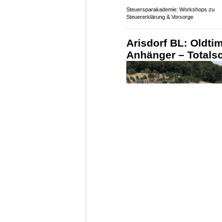
21.04.26
VON
POLIZEI.NEWS REDA
Am Montagabend, 20. Apri
Stadtpolizei Winterthur 
Die Person entzog sich de
überhöhter Geschwindigke