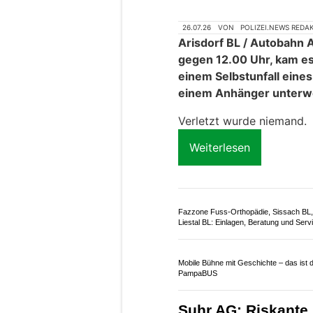
Weiterlesen
Alarmanlagen und mehr – EM Haustech
GmbH sorgt für Sicherheit
Steuersparakademie: Workshops zu
Steuererklärung & Vorsorge
Arisdorf BL: Oldti
Anhänger – Totals