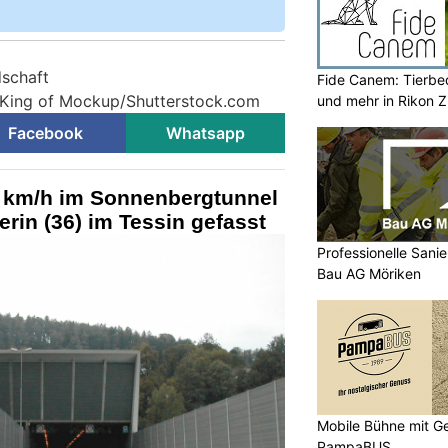
dschaft
Fide Canem: Tierbe
© King of Mockup/Shutterstock.com
und mehr in Rikon 
Facebook
Whatsapp
6 km/h im Sonnenbergtunnel
erin (36) im Tessin gefasst
Professionelle Sani
Bau AG Möriken
Mobile Bühne mit Ge
PampaBUS