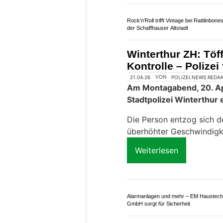
Borer Spenglerei schützt Gebäude vor 
und Wetterschäden
Rock'n'Roll trifft Vintage bei Rattlinbone
der Schaffhauser Altstadt
Winterthur ZH: Töff
Kontrolle – Polize