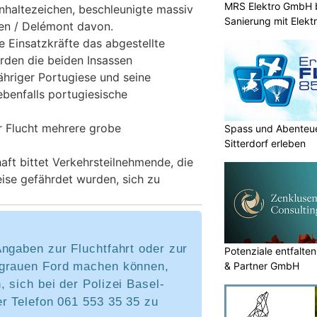
MRS Elektro GmbH 
nhaltezeichen, beschleunigte massiv
Sanierung mit Elek
fen / Delémont davon.
e Einsatzkräfte das abgestellte
rden die beiden Insassen
hriger Portugiese und seine
 ebenfalls portugiesische
r Flucht mehrere grobe
Spass und Abenteue
Sitterdorf erleben
aft bittet Verkehrsteilnehmende, die
eise gefährdet wurden, sich zu
ngaben zur Fluchtfahrt oder zur
Potenziale entfalte
grauen Ford machen können,
& Partner GmbH
 sich bei der Polizei Basel-
er Telefon 061 553 35 35 zu