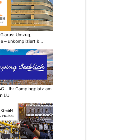
Glarus: Umzug,
e – unkompliziert &
G – Ihr Campingplatz am
en LU