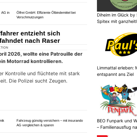
Diheim im Glück by 
Sturm-
BEO Funpark und Woodstock in Bösingen FR
Spitex mit ganzheit
– Familienausflug nahe Bern
Limmattal erleben: 
s AG in
Ölfrei GmbH: Effiziente Ölbindemittel bei
Verschmutzungen
entspannt ans Ziel
fahrer entzieht sich
i fahndet nach Raser
BEO Funpark und W
– Familienausflug n