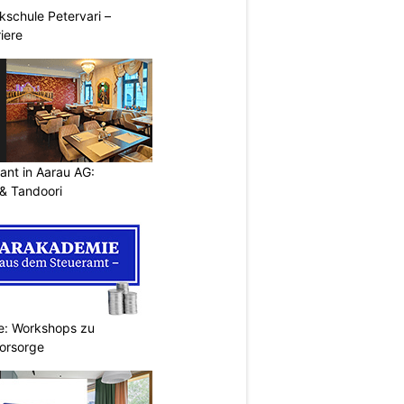
ikschule Petervari –
riere
ant in Aarau AG:
 & Tandoori
e: Workshops zu
Vorsorge