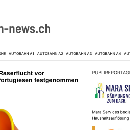
ONE
AUTOBAHN A1
AUTOBAHN A2
AUTOBAHN A3
AUTOBAHN A4
AU
Raserflucht vor
PUBLIREPORTAG
– Portugiesen festgenommen
Mara Services begle
Haushaltsauflösung –