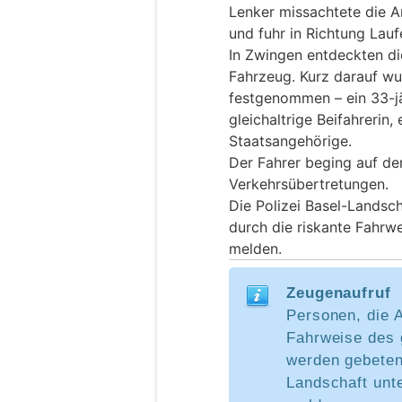
Lenker missachtete die A
und fuhr in Richtung Lau
In Zwingen entdeckten di
Fahrzeug. Kurz darauf wu
festgenommen – ein 33-jä
gleichaltrige Beifahrerin,
Staatsangehörige.
Der Fahrer beging auf de
Verkehrsübertretungen.
Die Polizei Basel-Landsch
durch die riskante Fahrw
melden.
Zeugenaufruf
Personen, die A
Fahrweise des 
werden gebeten,
Landschaft unt