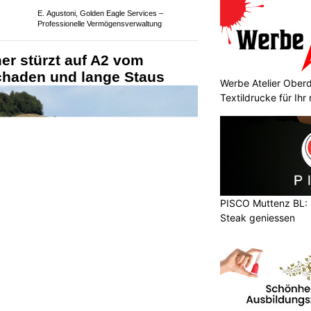
Werbe Atelier Oberdo
Textildrucke für Ihr
PISCO Muttenz BL: 
KTION
Steak geniessen
l 2026, wollte eine Patrouille der
ein Motorrad kontrollieren.
r Kontrolle und flüchtete mit stark
it. Die Polizei sucht Zeugen.