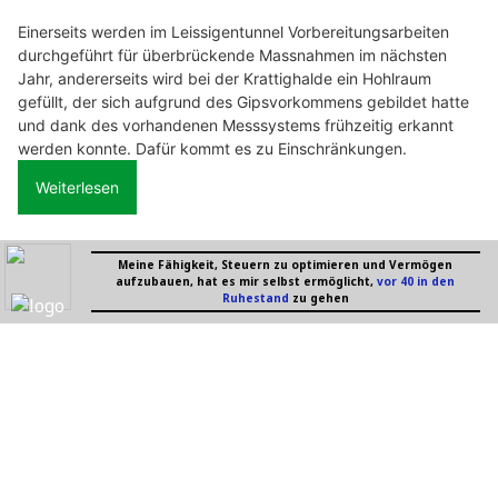
Einerseits werden im Leissigentunnel Vorbereitungsarbeiten
durchgeführt für überbrückende Massnahmen im nächsten
Jahr, andererseits wird bei der Krattighalde ein Hohlraum
gefüllt, der sich aufgrund des Gipsvorkommens gebildet hatte
und dank des vorhandenen Messsystems frühzeitig erkannt
werden konnte. Dafür kommt es zu Einschränkungen.
Weiterlesen
EJBA-KOL GmbH, Strengelbach AG: Sanierung von Fassaden und Fenstern
BELMOT Swiss mit Top-Schutz für Oldtimer und Youngtimer
Swiss Ablation – für moderne Ablation ohne Spitalaufenthalt