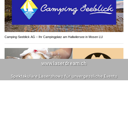
Camping-Seeblick AG – Ihr Campingplatz am Hallwilersee in Mosen LU
Professionelle Fellpflege bei guterhund.ch – für glückliche Hunde & Katzen
Ebikon LU: Auffahrunfall auf A14 sorgt für Stau
– zwei Autofahrer leicht verletzt