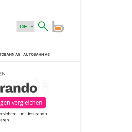
TOBAHN A5
AUTOBAHN A6
EN
rsichern – mit insurando
paren