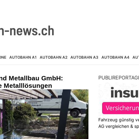
ONE
AUTOBAHN A1
AUTOBAHN A2
AUTOBAHN A3
AUTOBAHN A4
AU
nd Metallbau GmbH:
PUBLIREPORTAG
 Metalllösungen
Fahrzeug günstig ve
AG vergleichen & s