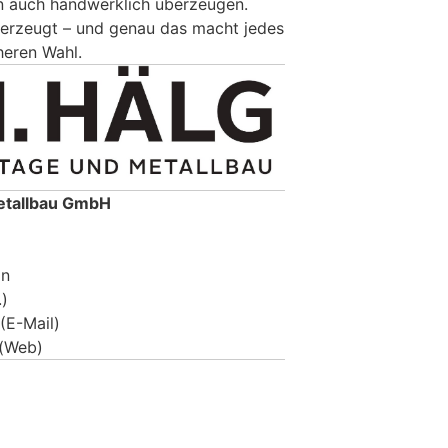
rn auch handwerklich überzeugen.
berzeugt – und genau das macht jedes
heren Wahl.
etallbau GmbH
on
.)
(E-Mail)
(Web)