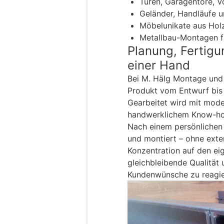
Türen, Garagentore, 
Geländer, Handläufe u
Möbelunikate aus Holz
Metallbau-Montagen fü
Planung, Fertig
einer Hand
Bei M. Hälg Montage und
Produkt vom Entwurf bis
Gearbeitet wird mit mod
handwerklichem Know-how.
Nach einem persönlichen 
und montiert – ohne exte
Konzentration auf den ei
gleichbleibende Qualität 
Kundenwünsche zu reagie